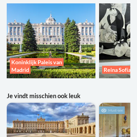
Koninklijk Paleis van
Madrid
Reina Sofía 
Je vindt misschien ook leuk
Must-see