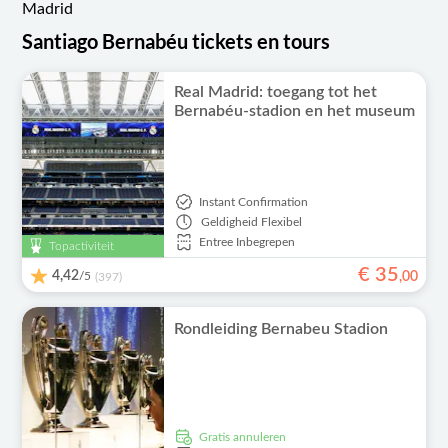
Madrid
Santiago Bernabéu tickets en tours
Real Madrid: toegang tot het
Bernabéu-stadion en het museum
Instant Confirmation
Geldigheid
Flexibel
Entree Inbegrepen
Topactiviteit
€
35
4,42
/5
,
00
(397)
Rondleiding Bernabeu Stadion
Gratis annuleren