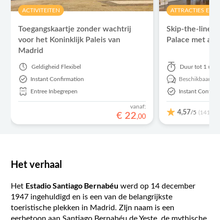
ACTIVITEITEN
ATTRACTIES EN 
Toegangskaartje zonder wachtrij
Skip-the-line ti
voor het Koninklijk Paleis van
Palace met aud
Madrid
Geldigheid
Flexibel
Duur
tot 1 uur
Instant Confirmation
Beschikbaar in:
Entree Inbegrepen
Instant Confirm
vanaf:
4,57
/5
(141)
€
22
,
00
Het verhaal
Estadio Santiago Bernabéu
Het
werd op 14 december
1947 ingehuldigd en is een van de belangrijkste
toeristische plekken in Madrid. ZIjn naam is een
eerbetoon aan Santiago Bernabéu de Yeste, de mythische