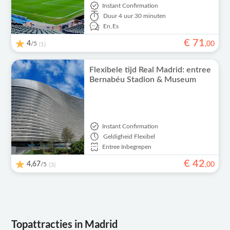
Instant Confirmation
Duur
4 uur 30 minuten
En,
Es
€
71
4
/5
,
00
(1)
Flexibele tijd Real Madrid: entree
Bernabéu Stadion & Museum
Instant Confirmation
Geldigheid
Flexibel
Entree Inbegrepen
€
42
4,67
/5
,
00
(3)
Topattracties in Madrid