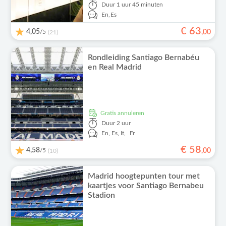
Duur
1 uur 45 minuten
En,
Es
€
63
4,05
/5
,
00
(21)
Rondleiding Santiago Bernabéu
en Real Madrid
Gratis annuleren
Duur
2 uur
En,
Es,
It,
Fr
€
58
4,58
/5
,
00
(10)
Madrid hoogtepunten tour met
kaartjes voor Santiago Bernabeu
Stadion