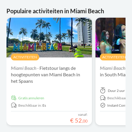
Populaire activiteiten in Miami Beach
ACTIVITEITEN
ACTIVITEITEN
Miami Beach -
Fietstour langs de
Miami Beach -
S
hoogtepunten van Miami Beach in
in South Miami
het Spaans
Duur
2 uur 30 
Gratis annuleren
Beschikbaar in:
Beschikbaar in:
Es
Instant Confirm
vanaf:
€
52
,
00