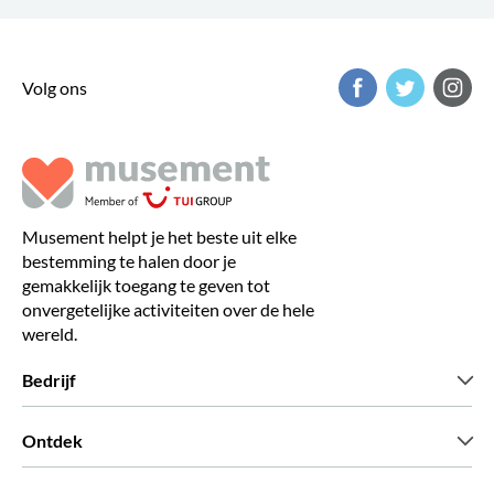
Volg ons
Musement helpt je het beste uit elke
bestemming te halen door je
gemakkelijk toegang te geven tot
onvergetelijke activiteiten over de hele
wereld.
Bedrijf
Wie zijn wij
Ontdek
Pers
Carriere
Wat onze klanten zeggen