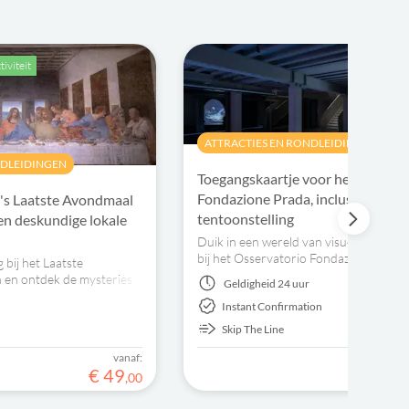
tiviteit
ATTRACTIES EN RONDLEIDINGEN
NDLEIDINGEN
Toegangskaartje voor het Osserva
Fondazione Prada, inclusief
i's Laatste Avondmaal
tentoonstelling
en deskundige lokale
Duik in een wereld van visuele experi
bij het Osservatorio Fondazione Prada
 bij het Laatste
gelegen in de Galleria Vittorio Emanuele
 en ontdek de mysteries
Geldigheid
24 uur
Beleef ‘The Island' van Hito Steyerl to
r een van de belangrijkste
Instant Confirmation
2026.
n
Skip The Line
vanaf:
€
49
,
00