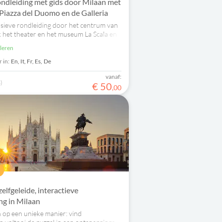
ondleiding met gids door Milaan met
t Piazza del Duomo en de Galleria
sieve rondleiding door het centrum van
 het theater en het museum La Scala en
del Duomo en Galleria Vittorio
uleren
 in:
En,
It,
Fr,
Es,
De
vanaf:
)
€
50
,
00
elfgeleide, interactieve
ng in Milaan
 op een unieke manier: vind