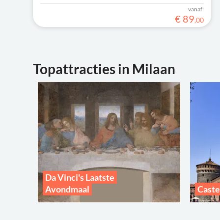
vanaf:
€
89
,
00
Topattracties in Milaan
Da Vinci's Laatste
Avondmaal
Caste