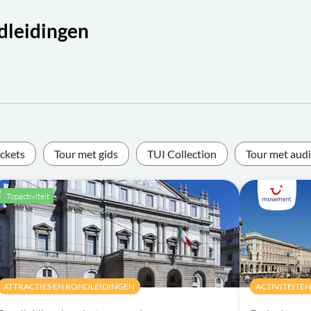
ndleidingen
ickets
Tour met gids
TUI Collection
Tour met aud
Topactiviteit
ATTRACTIES EN RONDLEIDINGEN
ACTIVITEITEN