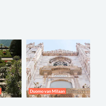
n
Duomo van Milaan
N