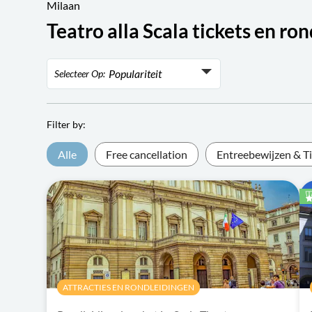
Milaan
Teatro alla Scala tickets en ro
Populariteit
Selecteer Op:
Populariteit
Rating
Filter by:
Laagste prijs
Alle
Free cancellation
Entreebewijzen & T
Hoogste prijs
ATTRACTIES EN RONDLEIDINGEN