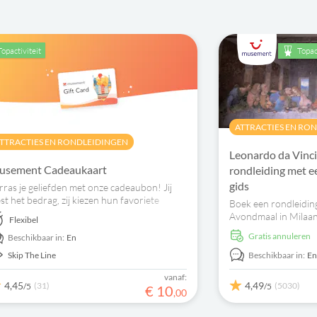
Topactiviteit
Topac
ATTRACTIES EN RO
TTRACTIES EN RONDLEIDINGEN
Leonardo da Vinc
usement Cadeaukaart
rondleiding met e
gids
rras je geliefden met onze cadeaubon! Jij
est het bedrag, zij kiezen hun favoriete
Boek een rondleiding
tiviteit: rondleidingen, musea,
Avondmaal in Milaan
Flexibel
ortevenementen, proeverijen en meer.
die schuilgaan achte
Gratis annuleren
Beschikbaar in:
En
werken ooit!
Skip The Line
Beschikbaar in:
E
vanaf:
4,45
4,49
(31)
(5030)
/5
/5
€
10
,
00