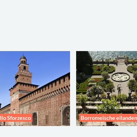
llo Sforzesco
Borromeïsche eilande