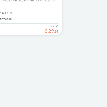
n voltooi de puzzel in een ontsnappings-
g!
 in:
En,
Nl
firmation
vanaf:
€
29
,
95