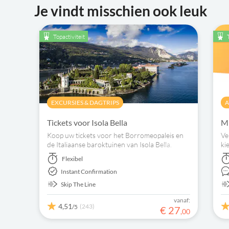
Je vindt misschien ook leuk
Topactiviteit
EXCURSIES & DAGTRIPS
A
Tickets voor Isola Bella
M
Koop uw tickets voor het Borromeopaleis en
Ve
de Italiaanse baroktuinen van Isola Bella.
ki
Ontdek de pracht van de Borromeïsche
ac
Flexibel
eilanden aan het Lago Maggiore.
sp
Instant Confirmation
Skip The Line
vanaf:
4,51
(243)
/5
€
27
,
00