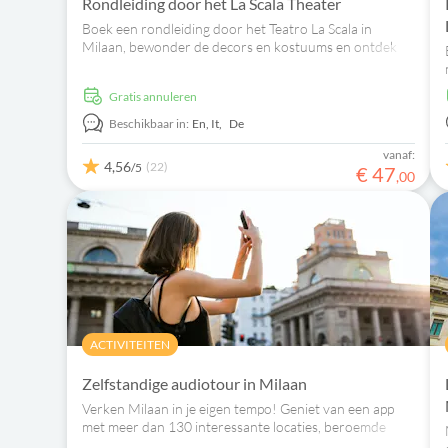
Rondleiding door het La Scala Theater
Boek een rondleiding door het Teatro La Scala in
Milaan, bewonder de decors en kostuums en ontdek
een van de grootste muzikale hoogtepunten in het hart
van de stad.
Gratis annuleren
Beschikbaar in:
En,
It,
De
vanaf:
4,56
(22)
/5
€
47
,
00
ACTIVITEITEN
Zelfstandige audiotour in Milaan
Verken Milaan in je eigen tempo! Geniet van een app
met meer dan 130 interessante locaties, beroemde
transportroutes, bezienswaardigheden en