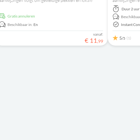
aanwijzingen volgt om geweldige plekken en lokale
aanwijzingen e
verhalen te ontdekken met je smartphone.
app-rondleidin
Duur
2 uur
Gratis annuleren
Beschikbaar
Beschikbaar in:
En
Instant Con
vanaf:
5
(1)
/5
€
11
,
99