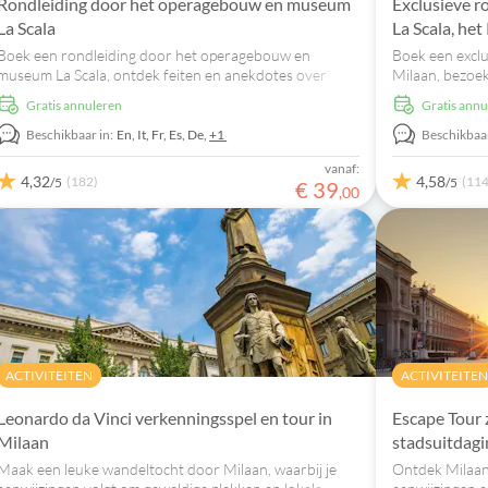
Rondleiding door het operagebouw en museum
Exclusieve r
La Scala
La Scala, he
Boek een rondleiding door het operagebouw en
Boek een exclu
museum La Scala, ontdek feiten en anekdotes over
Milaan, bezoek
grote kunstenaars zoals Verdi en Toscanini en sta op
verken Piazza 
Gratis annuleren
Gratis ann
het podium waar Maria Callas op speelde.
Emanuele.
Beschikbaar in:
En,
It,
Fr,
Es,
De,
+1
Beschikbaar
vanaf:
4,32
4,58
(182)
(114
/5
/5
€
39
,
00
ACTIVITEITEN
ACTIVITEITEN
Leonardo da Vinci verkenningsspel en tour in
Escape Tour z
Milaan
stadsuitdagi
Maak een leuke wandeltocht door Milaan, waarbij je
Ontdek Milaan