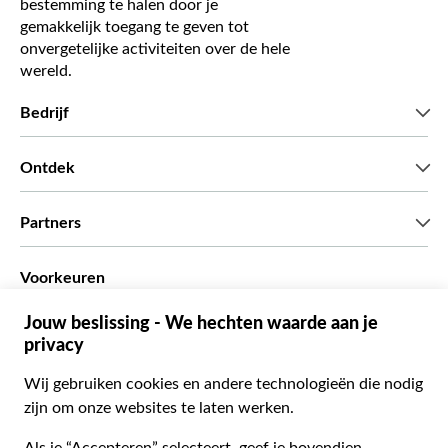
bestemming te halen door je
gemakkelijk toegang te geven tot
onvergetelijke activiteiten over de hele
wereld.
Bedrijf
Wie zijn wij
Ontdek
Pers
Carriere
Wat onze klanten zeggen
Partners
Green & Fair Experiences
Aangepaste tours
Wie met ons werken
Voorkeuren
Vennootschap programmas
Persoonlijke Travelagents
Nederlands
Agentschap
Word een Leverancier
Italiaans
Become a Distribution Partner
€ Euro
Frans
Spaans