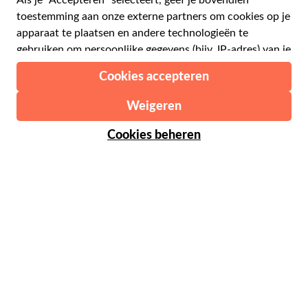
€ Euro
Engels
$ Amerikaanse dollar
Hulp
Engels
£ Britse pond
FAQ
Duits
CHF Zwitserse frank
Neem contact op met ons
Portugees
C$ Canadese dollar
Polski
AU$ Australische dollar
© 2026 Musement S.p.A.
Português BR
د.إ Verenigde Arabische Emiraten-dirham
VAT IT07978000961 - Vergunning
Nederlands
Online Reisbureau nº 170695
ARS Argentijnse peso
.د.ب Bahreinse dinar
Algemene voorwaarden
Privacy
Cookies
Site-map
R$ Braziliaanse real
Toegankelijkheidsverklaring
CLP$ Chileense peso
¥ Chinese yuan
COL$ Colombiaanse peso
₡ Costa Ricaanse colon
Gemaakt met
in Milaan, Italië
Esc Kaapverdische escudo