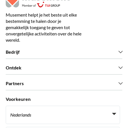
Musement helpt je het beste uit elke
bestemming te halen door je
gemakkelijk toegang te geven tot
onvergetelijke activiteiten over de hele
wereld.
Bedrijf
Wie zijn wij
Ontdek
Pers
Carriere
Wat onze klanten zeggen
Partners
Green & Fair Experiences
Aangepaste tours
Wie met ons werken
Voorkeuren
Vennootschap programmas
Persoonlijke Travelagents
Nederlands
Agentschap
Word een Leverancier