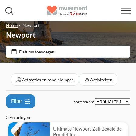
Home
Newport
Newport
Prijs (per volwassene)
Datums toevoegen
Ticketopties
€
€
Min.
Max.
E-Voucher
Categorieën
Attracties en rondleidingen
Activiteiten
Free cancellation
Attracties en rondleidingen
Instant confirmation
Filter
Sorteren op:
Activiteiten
Tour met audiogids
3 Ervaringen
Wandeltochten
Ultimate Newport Zelf Begeleide
Bundel Tour