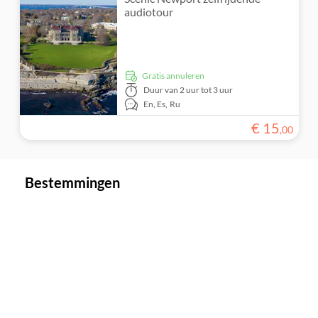
audiotour
Gratis annuleren
Duur
van 2 uur tot 3 uur
En,
Es,
Ru
€
15
,
00
Bestemmingen