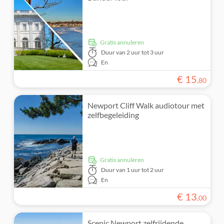
Gratis annuleren
Duur
van 2 uur tot 3 uur
En
€
15
,
80
Newport Cliff Walk audiotour met
zelfbegeleiding
Gratis annuleren
Duur
van 1 uur tot 2 uur
En
€
13
,
00
Scenic Newport zelfrijdende