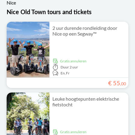
Nice
Nice Old Town tours and tickets
2 uur durende rondleiding door
Nice op een Segway™
Gratis annuleren
Duur
2 uur
En,
Fr
€
55
,
00
Leuke hoogtepunten elektrische
fietstocht
Gratis annuleren