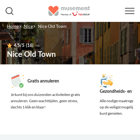
Home
Nice
Nice Old Town
4,5
/5
(16)
Nice Old Town
Gratis annuleren
Gezondheids- en vei
Je kunt bij ons duizenden activiteiten gratis
annuleren.
Geen wachttijden, geen stress,
Alle nodige maatregelen z
slechts 1 klik en klaar!
op de veiligst mogelijke m
kunt genieten.