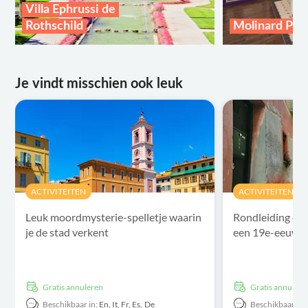
Villa Ephrussi de
Rothschild
Molinard Per
Je vindt misschien ook leuk
ACTIVITEITEN
ACTIVITEITEN
Leuk moordmysterie-spelletje waarin
Rondleiding do
je de stad verkent
een 19e-eeuwse
Gratis annuleren
Gratis annulere
Beschikbaar in:
En,
It,
Fr,
Es,
De
Beschikbaar in: