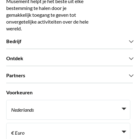
Musement helpt je het beste uit elke
bestemming te halen door je
gemakkelijk toegang te geven tot
onvergetelijke activiteiten over de hele
wereld.
Bedrijf
Wie zijn wij
Ontdek
Pers
Carriere
Wat onze klanten zeggen
Partners
Green & Fair Experiences
Aangepaste tours
Wie met ons werken
Voorkeuren
Vennootschap programmas
Persoonlijke Travelagents
Nederlands
Agentschap
Word een Leverancier
Italiaans
Become a Distribution Partner
€ Euro
Frans