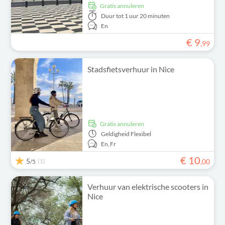
Gratis annuleren
Duur
tot 1 uur 20 minuten
En
€
9
,
99
Stadsfietsverhuur in Nice
Gratis annuleren
Geldigheid
Flexibel
En,
Fr
€
10
5
(1)
,
00
/5
Verhuur van elektrische scooters in
Nice