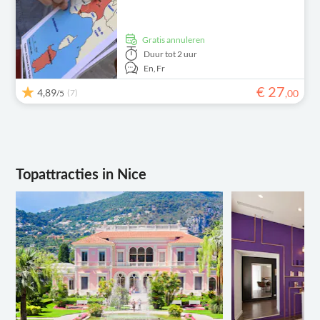
Gratis annuleren
Duur
tot 2 uur
En,
Fr
€
27
4,89
(7)
,
00
/5
Topattracties in Nice