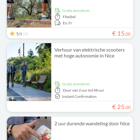
Gratis annuleren
Flexibel
En,
Fr
€
15
5
(1)
,
00
/5
Verhuur van elektrische scooters
met hoge autonomie in Nice
Gratis annuleren
Duur
van 2 uur tot 48 uur
Instant Confirmation
€
25
,
00
2 uur durende wandeling door Nice