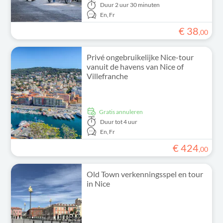
Duur
2 uur 30 minuten
En,
Fr
€
38
,
00
Privé ongebruikelijke Nice-tour
vanuit de havens van Nice of
Villefranche
Gratis annuleren
Duur
tot 4 uur
En,
Fr
€
424
,
00
Old Town verkenningsspel en tour
in Nice