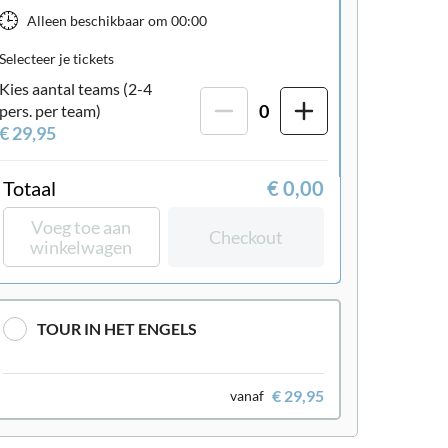
Alleen beschikbaar om
00:00
Selecteer je tickets
Kies aantal teams (2-4
0
pers. per team)
€ 29,95
Totaal
€ 0,00
Voeg toe aan
Checkout
winkelwagen
TOUR IN HET ENGELS
€ 29,95
vanaf