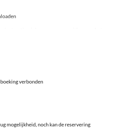
nloaden
 instructies, inloggegevens en uitleg over het
e boeking verbonden
terug mogelijkheid, noch kan de reservering