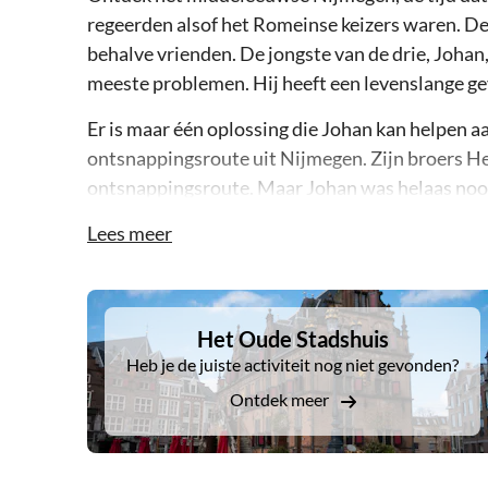
regeerden alsof het Romeinse keizers waren. De
behalve vrienden. De jongste van de drie, Johan,
meeste problemen. Hij heeft een levenslange ge
Er is maar één oplossing die Johan kan helpen a
ontsnappingsroute uit Nijmegen. Zijn broers H
ontsnappingsroute. Maar Johan was helaas nooit 
hulp nodig die hij kan krijgen om de geheime uit
Lees meer
Aan jou de taak om Johan te helpen om de geheim
lastige vragen te beantwoorden en grappige raad
DSA1Het Oude Stadshuis
behulp van een app die je van te voren moet dow
Het Oude Stadshuis
waarbij je puzzels oplost om binnen 2 uur uit d
Heb je de juiste activiteit nog niet gevonden?
Tour Nijmegen is bij de Mariënburgkapel. Succe
Ontdek meer