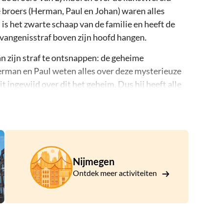
 broers (Herman, Paul en Johan) waren alles
 is het zwarte schaap van de familie en heeft de
vangenisstraf boven zijn hoofd hangen.
an zijn straf te ontsnappen: de geheime
erman en Paul weten alles over deze mysterieuze
ingewijd over dit het geheim. Dus hij heeft alle
gang te vinden.
e doorgang uit de stad te vinden. Dit doe je door
sels op te lossen. Je speelt de Escape Tour met
nloaden. Bereid je voor op een race tegen de klok
e stad te ontsnappen. Het startpunt van de Escape
Nijmegen
s!
Ontdek meer activiteiten