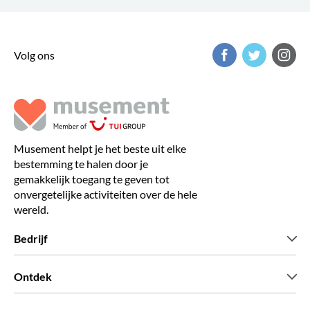
Volg ons
Musement helpt je het beste uit elke
bestemming te halen door je
gemakkelijk toegang te geven tot
onvergetelijke activiteiten over de hele
wereld.
Bedrijf
Wie zijn wij
Ontdek
Pers
Carriere
Wat onze klanten zeggen