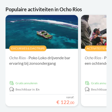
Populaire activiteiten in Ocho Rios
EXCURSIES & DAGTRIPS
ACTIVITEITEN
Ocho Rios -
Poko Loko drijvende bar
Ocho Rios -
Poko
ervaring bij zonsondergang
een ochtenderv
Gratis annuleren
Gratis annulere
Beschikbaar in:
En
Beschikbaar in:
vanaf:
€
122
,
00