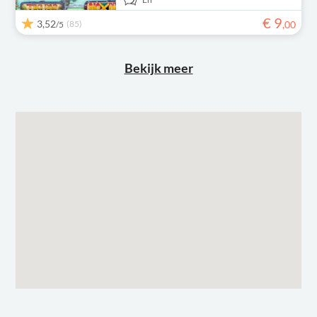
€
9
3,52
(85)
,
00
/5
Bekijk meer