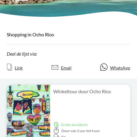
Shopping in Ocho Rios
Deel de lijst via:
Link
Email
WhatsApp
Winkeltour door Ocho Rios
Gratis annuleren
Duur
van 2 uur tot 4 uur
En