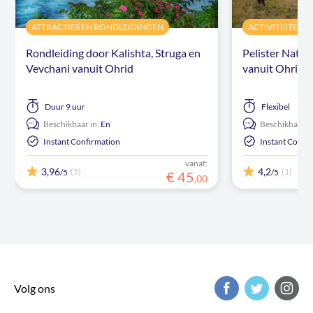
ATTRACTIES EN RONDLEIDINGEN
ACTIVITEITEN
Rondleiding door Kalishta, Struga en
Pelister Nation
Vevchani vanuit Ohrid
vanuit Ohrid
Duur
9 uur
Flexibel
Beschikbaar in:
En
Beschikbaar in
Instant Confirmation
Instant Confi
vanaf:
3,96
4,2
(5)
(1)
/5
/5
€
45
,
00
Volg ons