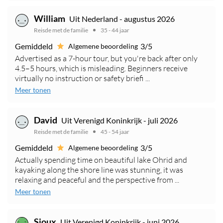
William
Uit Nederland - augustus 2026
Reisde met de familie
35 - 44 jaar
Gemiddeld
3/5
Algemene beoordeling
Advertised as a 7-hour tour, but you're back after only
4.5–5 hours, which is misleading. Beginners receive
virtually no instruction or safety briefi ...
Meer tonen
David
Uit Verenigd Koninkrijk - juli 2026
Reisde met de familie
45 - 54 jaar
Gemiddeld
3/5
Algemene beoordeling
Actually spending time on beautiful lake Ohrid and
kayaking along the shore line was stunning, it was
relaxing and peaceful and the perspective from ...
Meer tonen
Sioux
Uit Verenigd Koninkrijk - juni 2026