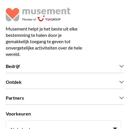
Musement helpt je het beste uit elke
bestemming te halen door je
gemakkelijk toegang te geven tot
onvergetelijke activiteiten over de hele
wereld.
Bedrijf
Wie zijn wij
Ontdek
Pers
Carriere
Wat onze klanten zeggen
Partners
Green & Fair Experiences
Aangepaste tours
Wie met ons werken
Voorkeuren
Vennootschap programmas
Persoonlijke Travelagents