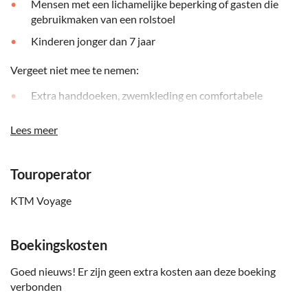
Mensen met een lichamelijke beperking of gasten die
gebruikmaken van een rolstoel
Kinderen jonger dan 7 jaar
Vergeet niet mee te nemen:
Extra handdoeken, zwemkleding en comfortabele
waterschoenen
Lees meer
Zonnebrandcrème en voldoende drinkwater bij warm
weer
Een waterdicht hoesje om je telefoon te beschermen
Touroperator
KTM Voyage
Boekingskosten
Goed nieuws! Er zijn geen extra kosten aan deze boeking
verbonden