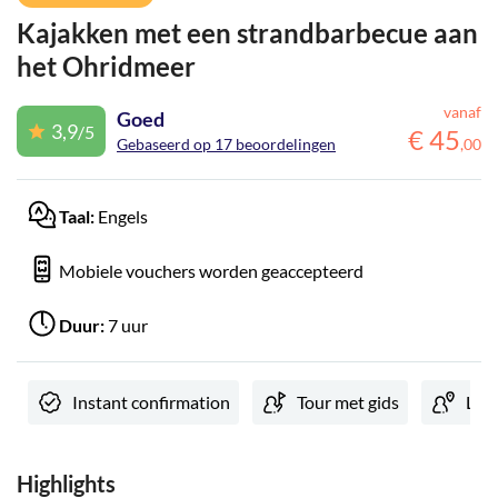
Kajakken met een strandbarbecue aan
het Ohridmeer
vanaf
Goed
3,9
/5
€
45
Gebaseerd op 17 beoordelingen
,
00
Taal:
Engels
Mobiele vouchers worden geaccepteerd
Duur:
7 uur
Instant confirmation
Tour met gids
Loka
Highlights