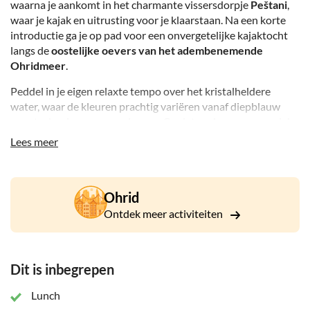
waarna je aankomt in het charmante vissersdorpje
Peštani
,
waar je kajak en uitrusting voor je klaarstaan. Na een korte
introductie ga je op pad voor een onvergetelijke kajaktocht
langs de
oostelijke oevers van het adembenemende
Ohridmeer
.
Peddel in je eigen relaxte tempo over het kristalheldere
water, waar de kleuren prachtig variëren vanaf diepblauw
naar turkoois en smaragdgroen. Geniet onderweg van unieke
uitzichten op iconische bezienswaardigheden zoals de
Lees meer
eeuwenoude Baai van de Botten
en het pittoreske dorpje
Trpejca
, dat vaak het ‘Macedonische Saint-Tropez' wordt
genoemd.
Ohrid
Deze tocht draait helemaal om vrijheid en natuur. Er worden
Ontdek meer activiteiten
meerdere stops gemaakt bij
afgelegen, ongerepte stranden
,
waardoor je ruim de tijd hebt om te zwemmen, te
ontspannen en te genieten van de rustige omgeving, ver weg
Dit is inbegrepen
van de drukte.
Halverwege de tocht kun je nieuwe energie opdoen met een
Lunch
heerlijke 3-gangenmaaltijd van de grill
bij
Restaurant Bane
,