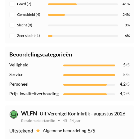
Goed (7)
41%
Gemiddeld (4)
24%
Slecht (0)
0%
Zeer slecht (1)
6%
Beoordelingscategorieën
Veiligheid
5
/5
Service
5
/5
Personeel
4,2
/5
Prijs-kwaliteitverhouding
4,2
/5
WLFN
Uit Verenigd Koninkrijk - augustus 2026
Reisde met de familie
45 - 54 jaar
Uitstekend
5/5
Algemene beoordeling