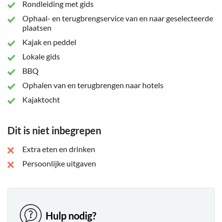
Rondleiding met gids
gelegen aan een afgelegen strand dat alleen over het water
Ophaal- en terugbrengservice van en naar geselecteerde
bereikbaar is. Relax met een verfrissend drankje, neem nog
plaatsen
een duik of geniet gewoon van de zon en het
Kajak en peddel
adembenemende uitzicht op het meer.
Lokale gids
Na een perfecte mix van kajakken, zwemmen en lokale
BBQ
smaken kun je achterover leunen en relaxen terwijl je wordt
teruggebracht naar je opstapplaats – waarmee een dag vol
Ophalen van en terugbrengen naar hotels
avontuur, ontspanning en onvergetelijke landschappen ten
Kajaktocht
einde komt.
Dit is niet inbegrepen
Extra eten en drinken
Persoonlijke uitgaven
Hulp nodig?