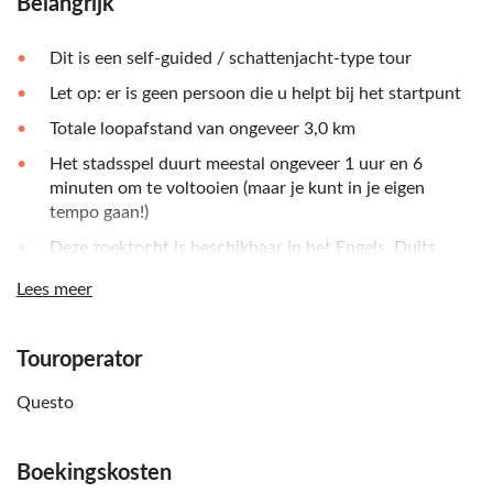
Belangrijk
Dit is een self-guided / schattenjacht-type tour
Let op: er is geen persoon die u helpt bij het startpunt
Totale loopafstand van ongeveer 3,0 km
Het stadsspel duurt meestal ongeveer 1 uur en 6
minuten om te voltooien (maar je kunt in je eigen
tempo gaan!)
Deze zoektocht is beschikbaar in het Engels, Duits,
Spaans en Frans
Lees meer
Je moet bij het startpunt zijn (dat je in de app ziet) om
te beginnen, anders start het spel niet
Touroperator
Pauzeer het spel op elk moment en herstart wanneer je
maar wilt, vanaf de plek waar je het hebt achtergelaten
Questo
Je hebt een internetverbinding nodig om dit stadsspel
te spelen
Boekingskosten