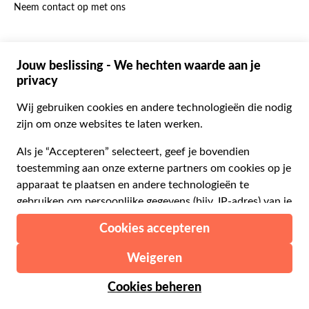
Neem contact op met ons
Portugees
C$ Canadese dollar
Polski
AU$ Australische dollar
© 2026 Musement S.p.A.
Português BR
د.إ Verenigde Arabische Emiraten-dirham
VAT IT07978000961 - Vergunning
Nederlands
Online Reisbureau nº 170695
ARS Argentijnse peso
.د.ب Bahreinse dinar
Algemene voorwaarden
Privacy
Cookies
Site-map
R$ Braziliaanse real
Toegankelijkheidsverklaring
CLP$ Chileense peso
¥ Chinese yuan
COL$ Colombiaanse peso
₡ Costa Ricaanse colon
Gemaakt met
in Milaan, Italië
Esc Kaapverdische escudo
Kč Tsjechische kroon
DKK Deense kroon
Vanaf:
Controleer beschikbaarheid
€ 9.99
RD$ Dominicaanse peso