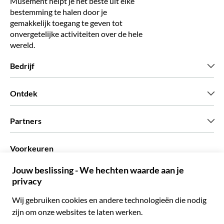
Musement helpt je het beste uit elke
bestemming te halen door je
gemakkelijk toegang te geven tot
onvergetelijke activiteiten over de hele
wereld.
Bedrijf
Wie zijn wij
Ontdek
Pers
Carriere
Wat onze klanten zeggen
Partners
Green & Fair Experiences
Aangepaste tours
Wie met ons werken
Voorkeuren
Vennootschap programmas
Persoonlijke Travelagents
Nederlands
Agentschap
Word een Leverancier
Italiaans
Become a Distribution Partner
€ Euro
Frans