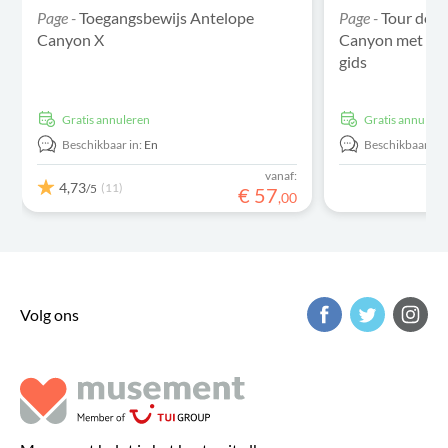
Page -
Toegangsbewijs Antelope
Page -
Tour doo
Canyon X
Canyon met pen
gids
Gratis annuleren
Gratis annulere
Beschikbaar in:
En
Beschikbaar in:
vanaf:
4,73
(11)
/5
€
57
,
00
Volg ons