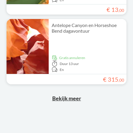
€
13
,
00
Antelope Canyon en Horseshoe
Bend dagavontuur
Gratis annuleren
Duur
13 uur
En
€
315
,
00
Bekijk meer