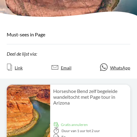
Must-sees in Page
Deel de lijst via:
Link
Email
WhatsApp
Horseshoe Bend zelf begeleide
wandeltocht met Page tour in
Arizona
Gratis annuleren
Duur
van 1 uur tot 2 uur
En