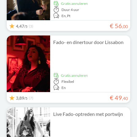
Gratis annuleren
Duur
4 uur
En,
Pt
€
56
4,47
(3)
,
00
/5
Fado- en dinertour door Lissabon
Gratis annuleren
Flexibel
En
€
49
3,89
(7)
,
40
/5
Live Fado-optreden met portwijn