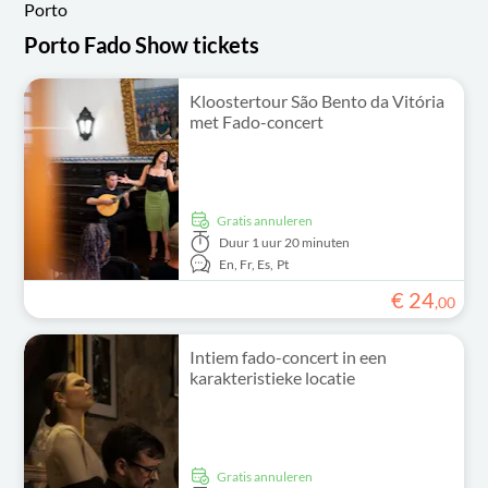
Porto
Porto Fado Show tickets
Kloostertour São Bento da Vitória
met Fado-concert
Gratis annuleren
Duur
1 uur 20 minuten
En,
Fr,
Es,
Pt
€
24
,
00
Intiem fado-concert in een
karakteristieke locatie
Gratis annuleren