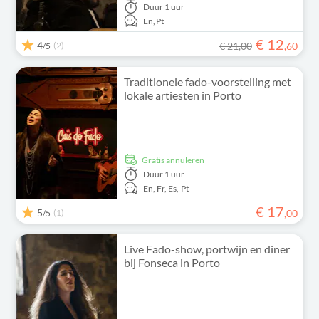
Duur
1 uur
En,
Pt
€
12
4
(2)
€ 21,00
,
60
/5
Traditionele fado-voorstelling met
lokale artiesten in Porto
Gratis annuleren
Duur
1 uur
En,
Fr,
Es,
Pt
€
17
5
(1)
,
00
/5
Live Fado-show, portwijn en diner
bij Fonseca in Porto