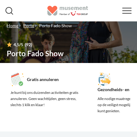
Home
Porto
Porto Fado Show
4,5
/5
(92)
Porto Fado Show
Gratis annuleren
Gezondheids- en vei
Je kunt bij ons duizenden activiteiten gratis
annuleren.
Geen wachttijden, geen stress,
Alle nodige maatregelen z
slechts 1 klik en klaar!
op de veiligst mogelijke m
kunt genieten.