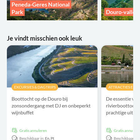
Peneda-Geres National
Park
Douro-vallei
Je vindt misschien ook leuk
EXCURSIES & DAGTRIPS
ATTRACTIES EN 
Boottocht op de Douro bij
De essentie van
zonsondergang met DJ en onbeperkt
rivierboottocht
wijnbuffet
prachtige uitzi
Gratis annuleren
Gratis annulere
Beschikbaar in:
En,
Pt
Beschikbaar in: