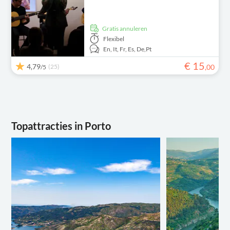
Gratis annuleren
Flexibel
En,
It,
Fr,
Es,
De,
Pt
€
15
4,79
(25)
,
00
/5
Topattracties in Porto