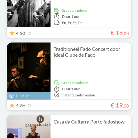
Gratis annuleren
Duur
1 uur
En,
Fr,
Es,
Pt
€
16
4,6
(2)
,
00
/5
Traditioneel Fado Concert door
Ideal Clube de Fado
Gratis annuleren
Duur
1 uur
Instant Confirmation
Must-see
€
19
4,2
(7)
,
00
/5
Casa da Guitarra Porto fadoshow