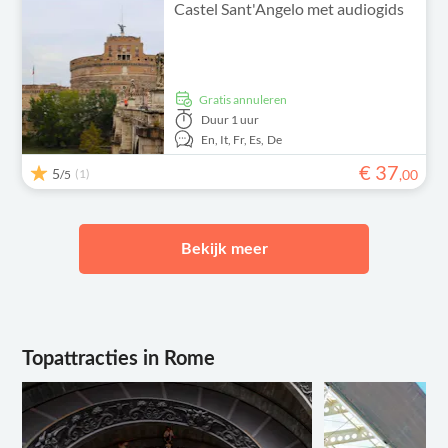
Castel Sant'Angelo met audiogids
Gratis annuleren
Duur
1 uur
En,
It,
Fr,
Es,
De
€
37
5
(1)
,
00
/5
Bekijk meer
Topattracties in Rome