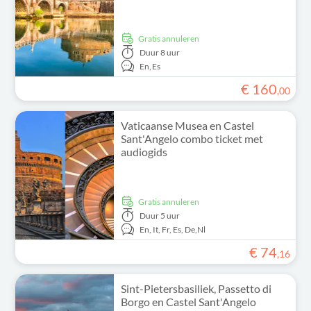
Gratis annuleren
Duur
8 uur
En,
Es
€
160
,
00
Vaticaanse Musea en Castel
Sant'Angelo combo ticket met
audiogids
Gratis annuleren
Duur
5 uur
En,
It,
Fr,
Es,
De,
Nl
€
74
,
16
Sint-Pietersbasiliek, Passetto di
Borgo en Castel Sant'Angelo