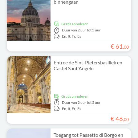
binnengaan
Gratis annuleren
Duur
van 2 uur tot 5 uur
En,
It,
Fr,
Es
€
61
,
00
Entree de Sint-Pietersbasiliek en
Castel Sant'Angelo
Gratis annuleren
Duur
van 2 uur tot 5 uur
En,
It,
Fr,
Es
€
46
,
00
Toegang tot Passetto di Borgo en