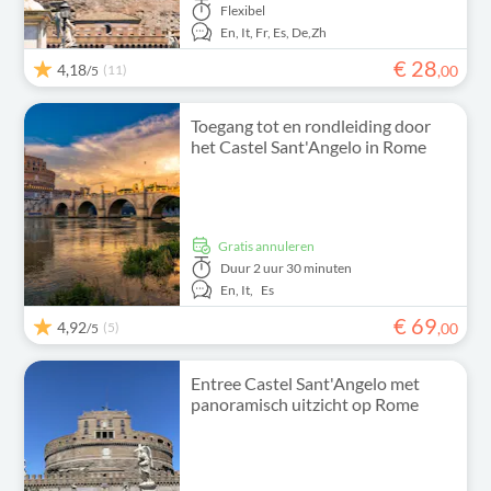
Flexibel
En,
It,
Fr,
Es,
De,
Zh
€
28
4,18
(11)
,
00
/5
Toegang tot en rondleiding door
het Castel Sant'Angelo in Rome
Gratis annuleren
Duur
2 uur 30 minuten
En,
It,
Es
€
69
4,92
(5)
,
00
/5
Entree Castel Sant'Angelo met
panoramisch uitzicht op Rome