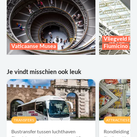
Vliegveld Ro
Vaticaanse Musea
Fiumicino
Je vindt misschien ook leuk
TRANSFERS
ATTRACTIES EN 
Bustransfer tussen luchthaven
Rondleiding Va