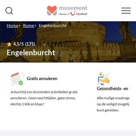
Home
Rome
Engelenburcht
4,5
/5
(175)
Engelenburcht
Gratis annuleren
Gezondheids- en vei
Je kunt bij ons duizenden activiteiten gratis
annuleren.
Geen wachttijden, geen stress,
Alle nodige maatregelen z
slechts 1 klik en klaar!
op de veiligst mogelijke m
kunt genieten.