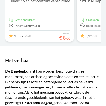
Fiumicino en het centrum vanaf Rome
Sixtijnse Kapel 
Gratis annuleren
Gratis annulere
Instant Confirmation
Beschikbaar in:
vanaf:
4,34
4,4
(203)
(3)
/5
/5
€
8
,
00
Het verhaal
De
kan worden beschouwd als een
Engelenburcht
monument, een archeologische vindplaats en een museum.
Binnenin zijn talloze en heterogene collecties bewaard
gebleven, hier samengevoegd in verschillende historische
momenten. Als je het museum bezoekt, ontdek je de
fascinerende geschiedenis van het gebouw waarin het is
gevestigd.
, gebouwd rond 123 na
Castel Sant'Angelo