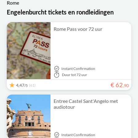
Rome
Engelenburcht tickets en rondleidingen
Rome Pass voor 72 uur
Instant Confirmation
Duur
tot 72 uur
€
62
4,47
(61)
,
90
/5
Entree Castel Sant'Angelo met
audiotour
Instant Confirmation