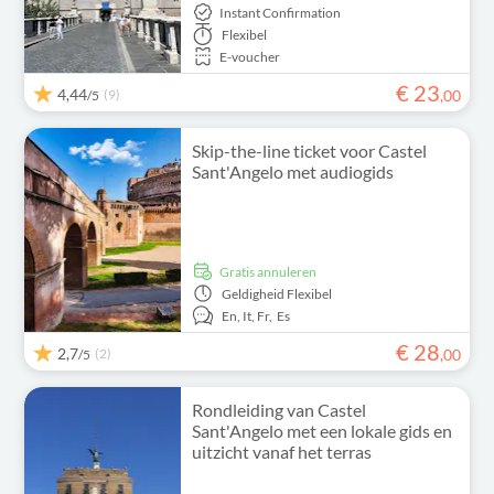
Instant Confirmation
Flexibel
E-voucher
€
23
4,44
(9)
,
00
/5
Skip-the-line ticket voor Castel
Sant'Angelo met audiogids
Gratis annuleren
Geldigheid
Flexibel
En,
It,
Fr,
Es
€
28
2,7
(2)
,
00
/5
Rondleiding van Castel
Sant'Angelo met een lokale gids en
uitzicht vanaf het terras