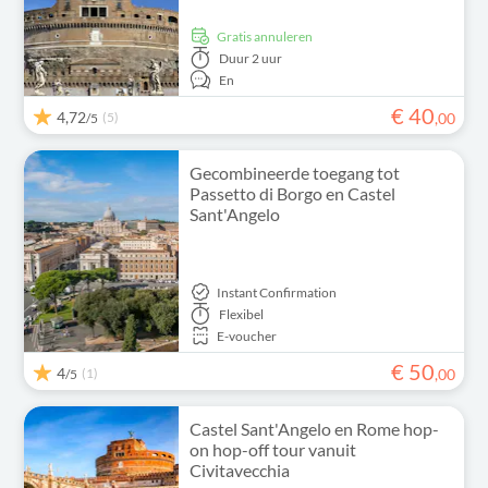
Gratis annuleren
Duur
2 uur
En
€
40
4,72
(5)
,
00
/5
Gecombineerde toegang tot
Passetto di Borgo en Castel
Sant'Angelo
Instant Confirmation
Flexibel
E-voucher
€
50
4
(1)
,
00
/5
Castel Sant'Angelo en Rome hop-
on hop-off tour vanuit
Civitavecchia