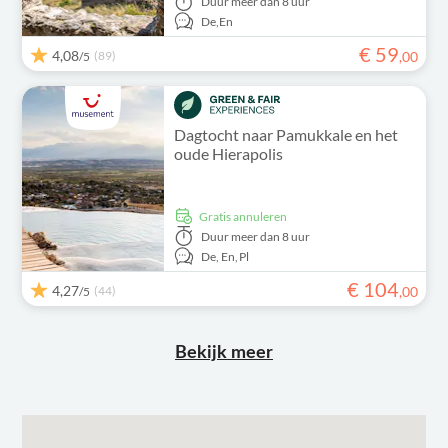
Duur
meer dan 8 uur
De,
En
€
59
4,08
(89)
,
00
/5
Dagtocht naar Pamukkale en het
oude Hierapolis
Gratis annuleren
Duur
meer dan 8 uur
De,
En,
Pl
€
104
4,27
(44)
,
00
/5
Bekijk meer