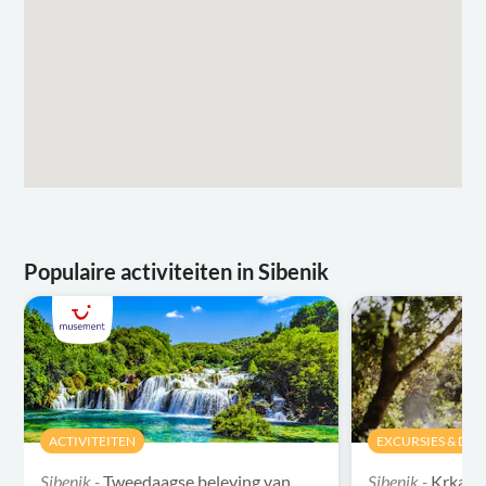
Populaire activiteiten in Sibenik
ACTIVITEITEN
EXCURSIES & DAG
Sibenik -
Tweedaagse beleving van
Sibenik -
Krka-w