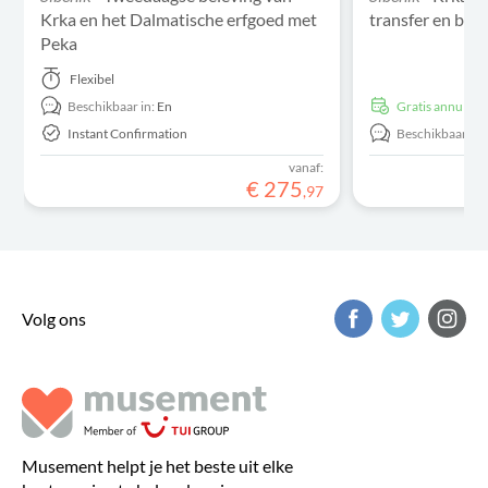
Krka en het Dalmatische erfgoed met
transfer en bru
Peka
Flexibel
Beschikbaar in:
En
Gratis annulere
Instant Confirmation
Beschikbaar in:
vanaf:
€
275
,
97
Volg ons
Musement helpt je het beste uit elke