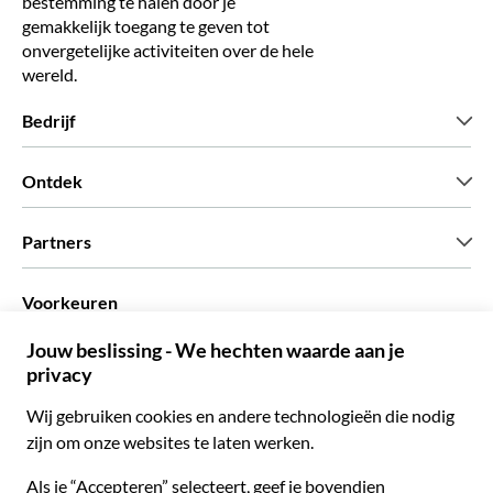
bestemming te halen door je
gemakkelijk toegang te geven tot
onvergetelijke activiteiten over de hele
wereld.
Bedrijf
Wie zijn wij
Ontdek
Pers
Carriere
Wat onze klanten zeggen
Partners
Green & Fair Experiences
Aangepaste tours
Wie met ons werken
Voorkeuren
Vennootschap programmas
Persoonlijke Travelagents
Nederlands
Agentschap
Word een Leverancier
Italiaans
Become a Distribution Partner
€ Euro
Frans
Spaans