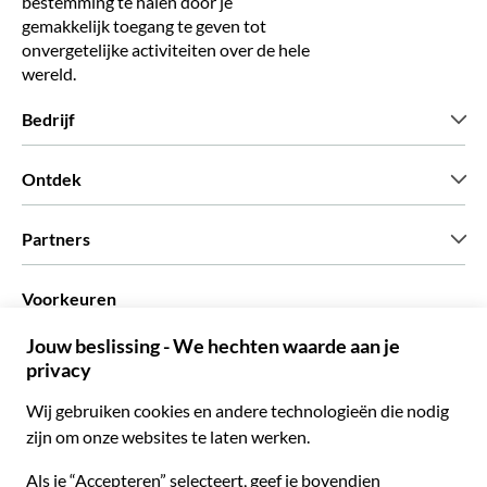
bestemming te halen door je
gemakkelijk toegang te geven tot
onvergetelijke activiteiten over de hele
wereld.
Bedrijf
Wie zijn wij
Ontdek
Pers
Carriere
Wat onze klanten zeggen
Partners
Green & Fair Experiences
Aangepaste tours
Wie met ons werken
Voorkeuren
Vennootschap programmas
Persoonlijke Travelagents
Nederlands
Agentschap
Word een Leverancier
Italiaans
Become a Distribution Partner
€ Euro
Frans
Spaans