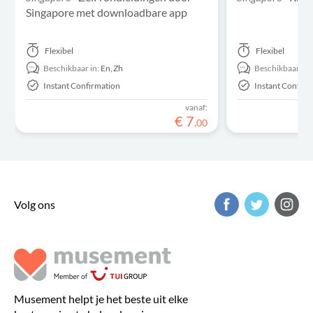
Singapore met downloadbare app
Flexibel
Flexibel
Beschikbaar in:
En,
Zh
Beschikbaar in:
Instant Confirmation
Instant Confirm
vanaf:
€
7
,
00
Volg ons
Musement helpt je het beste uit elke