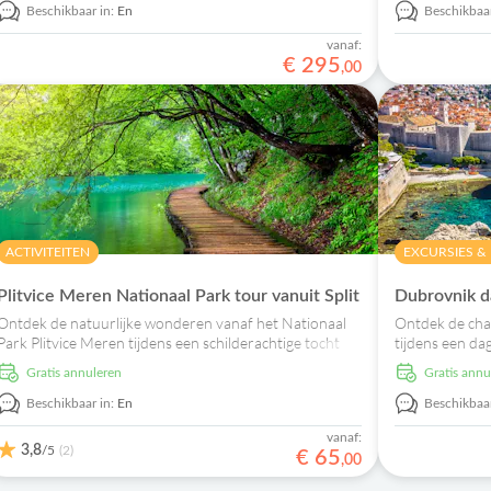
Beschikbaar in:
En
Beschikbaar
vanaf:
€
295
,
00
ACTIVITEITEN
EXCURSIES &
Plitvice Meren Nationaal Park tour vanuit Split
Dubrovnik da
Ontdek de natuurlijke wonderen vanaf het Nationaal
Ontdek de cha
Park Plitvice Meren tijdens een schilderachtige tocht
tijdens een da
vanuit Trogir of Split en geniet vanaf een rustige
Stradun Prome
Gratis annuleren
Gratis ann
boottocht op het Kozjakmeer.
het Sponza pale
Beschikbaar in:
En
Beschikbaar
vanaf:
3,8
/5
(2)
€
65
,
00