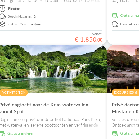
Grot, geniet vanaf de zon op een speedboot en bezoek
dagtrip naar K
de pittoreske dorpjes Komiža en Hvar.
Skradinski Bu
Flexibel
verken Skradin
Gratis ann
Beschikbaar in:
En
Instant Confirmation
Beschikbaar
vanaf:
€
1
.
850
,
00
ACTIVITEITEN
EXCURSIES &
Privé dagtocht naar de Krka-watervallen
Privé dagtoc
vanuit Split
Mostar en Kr
Begin aan een privétour door het Nationaal Park Krka,
Vertrek op een
met watervallen, serene boottochten en verfrissende
Ontdek archit
zwempartijen in de ongerepte natuur.
koffie en zwe
Gratis annuleren
Gratis ann
watervallen.