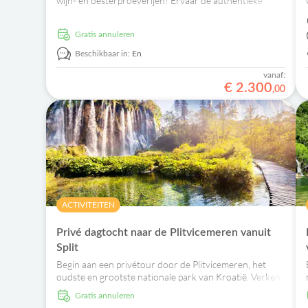
wijn- en oesterproeverijen! Ervaar de authentieke
schoonheid van Zuid-Kroatië!
Gratis annuleren
Beschikbaar in:
En
vanaf:
€
2
.
300
,
00
ACTIVITEITEN
Privé dagtocht naar de Plitvicemeren vanuit
Split
Begin aan een privétour door de Plitvicemeren, het
oudste en grootste nationale park van Kroatië. Verken
watervallen, eeuwenoude bossen en schilderachtige
Gratis annuleren
wandelpaden.