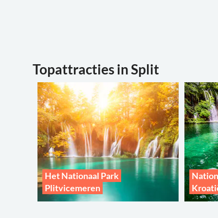
Topattracties in Split
Het Nationaal Park
Nation
Plitvicemeren
Kroati