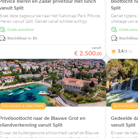
Plitvice meren en Zadar privétour met lunch
Boottocht na
vanuit Split
Split
Boek deze dagexcursie naar het Nationaal Park Plitvice
Geniet tijdens
Meren vanuit Split. Geniet vanaf schilderachtige
uitstapje van e
wandelingen, een rustige boottocht, de hoogtepunten
Lagoon, met z
Gratis annuleren
Gratis ann
vanaf Zadar en het Klis Fort.
het historische
Beschikbaar in:
En
Beschikbaar
vanaf:
3,4
/5
(1)
€
2
.
500
,
00
EXCURSIES & DAGTRIPS
ACTIVITEITEN
Privéboottocht naar de Blauwe Grot en
Gedeelde da
eilandverkenning vanuit Split
vanuit Split
Ervaar de buitengewone schoonheid vanaf de Blauwe
Ervaar de natu