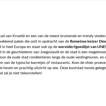
tad van Kroatië en een van de meest bruisende en trendy steden
Romeinse keizer Dioc
wekkend paleis die ooit in opdracht van de
werelderfgoedlijst van UN
 in heel Europa en staat ook op de
ld in de geschiedenis van Joegoslavië en de stad is een megelmoe
k door de oude stad rondlenteren langs de oude vestingmuren, e
en van de typische barretjes of restaurants. Kom de sfeer proeve
de haven en prachtig uitzicht op zee. Deze kuststad mooie geleg
zal je niet teleurstellen!