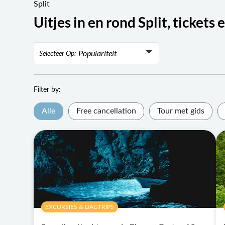
Split
Uitjes in en rond Split, tickets 
Populariteit
Selecteer Op:
Populariteit
Rating
Filter by:
Laagste prijs
Alle
Free cancellation
Tour met gids
Hoogste prijs
EXCURSIES & DAGTRIPS