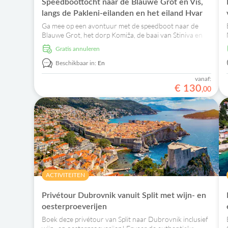
Speedboottocht naar de Blauwe Grot en Vis,
langs de Pakleni-eilanden en het eiland Hvar
Ga mee op een avontuur met de speedboot naar de
Blauwe Grot, het dorp Komiža, de baai van Stiniva en
nog veel meer. Zwem, snorkel en verken de omgeving
Gratis annuleren
op je eigen tempo.
Beschikbaar in:
En
vanaf:
€
130
,
00
ACTIVITEITEN
Privétour Dubrovnik vanuit Split met wijn- en
oesterproeverijen
Boek deze privétour van Split naar Dubrovnik inclusief