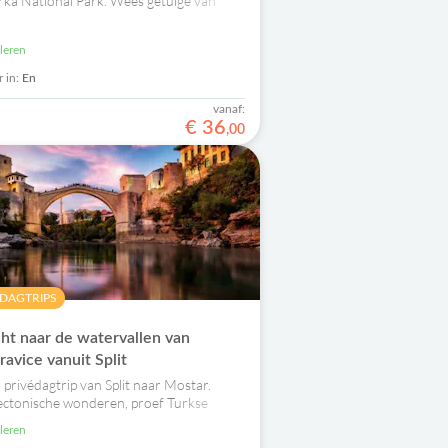
rka National Park. Wees getuige van
k en andere majestueuze watervallen en
 vervolgens per boot.
uleren
 in:
En
vanaf:
€
36
,
00
 DAGTRIPS
ht naar de watervallen van
avice vanuit Split
 privédagtrip van Split naar Mostar.
ectonische wonderen, proef Turkse
m onder de majestueuze Kravice-
uleren