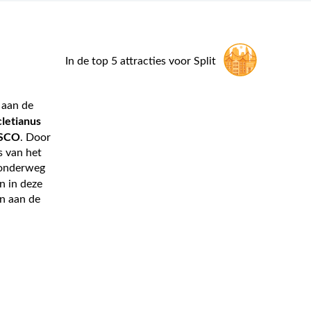
Necujam op het eiland Solta, waar jij vr
zwemmen en snorkelen.
In de top 5 attracties voor Split
 aan de
letianus
ESCO
. Door
s van het
n onderweg
n in deze
en aan de