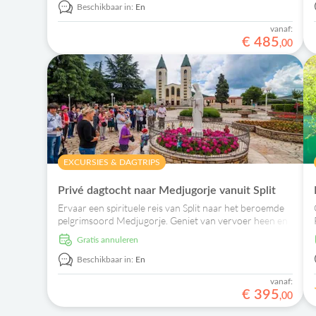
Beschikbaar in:
En
vanaf:
€
485
,
00
EXCURSIES & DAGTRIPS
Privé dagtocht naar Medjugorje vanuit Split
Ervaar een spirituele reis van Split naar het beroemde
pelgrimsoord Medjugorje. Geniet van vervoer heen en
terug en de serene sfeer van deze heilige plek.
Gratis annuleren
Beschikbaar in:
En
vanaf:
€
395
,
00