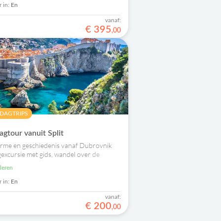
 in:
En
vanaf:
€
395
,
00
 DAGTRIPS
gtour vanuit Split
rme en geschiedenis vanaf Dubrovnik
gexcursie met gids, wandel over de
nade, bekijk de barokke kathedraal en
uleren
is.
 in:
En
vanaf:
€
200
,
00