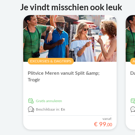
Je vindt misschien ook leuk
EXCURSIES & DAGTRIPS
A
Plitvice Meren vanuit Split &amp;
Da
Trogir
Gratis annuleren
Beschikbaar in:
En
vanaf:
€
99
,
00