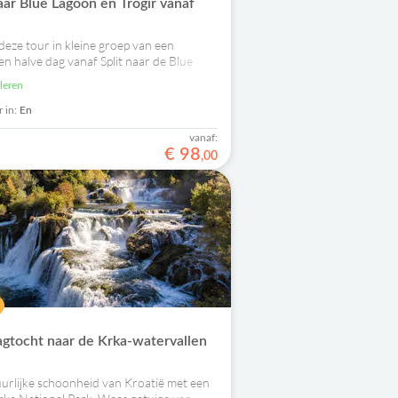
ar Blue Lagoon en Trogir vanaf
 deze tour in kleine groep van een
en halve dag vanaf Split naar de Blue
wemmen, snorkelen en een bezoek aan
uleren
 stadje Trogir.
 in:
En
vanaf:
€
98
,
00
gtocht naar de Krka-watervallen
urlijke schoonheid van Kroatië met een