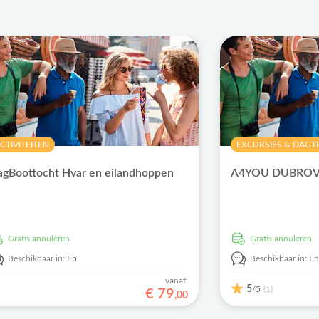
CTIVITEITEN
EXCURSIES & DAGT
gBoottocht Hvar en eilandhoppen
A4YOU DUBROVN
Gratis annuleren
Gratis annuleren
Beschikbaar in:
En
Beschikbaar in:
E
vanaf:
5
/5
(1)
€
79
,
00