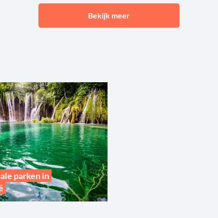
Bekijk meer
ale parken in
ë