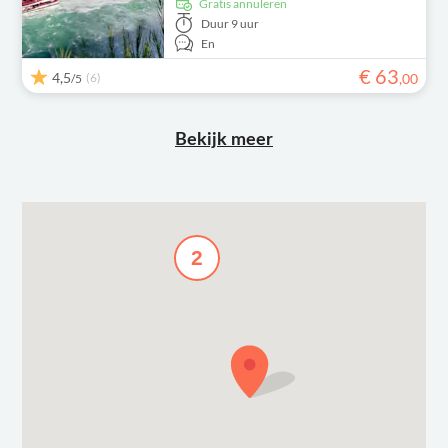
Gratis annuleren
Duur
9 uur
En
€
63
4,5
(6)
,
00
/5
Bekijk meer
2