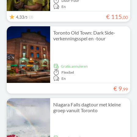
Duur
9 uur
En
€
115
4,33
(3)
,
00
/5
Toronto Old Town: Dark Side-
verkenningsspel en -tour
Gratis annuleren
Flexibel
En
€
9
,
99
Niagara Falls dagtour met kleine
groep vanuit Toronto