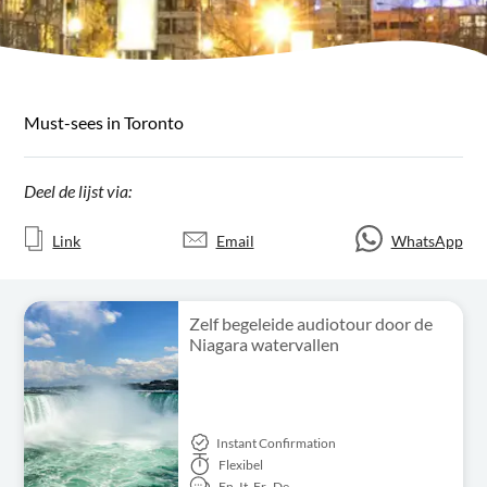
Must-sees in Toronto
Deel de lijst via:
Link
Email
WhatsApp
Zelf begeleide audiotour door de
Niagara watervallen
Instant Confirmation
Flexibel
En,
It,
Fr,
De