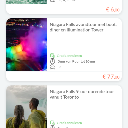
€
6
,
00
Niagara Falls avondtour met boot,
diner en Illumination Tower
Gratis annuleren
Duur
van 9 uur tot 10 uur
En
€
77
,
00
Niagara Falls 9-uur durende tour
vanuit Toronto
Gratis annuleren