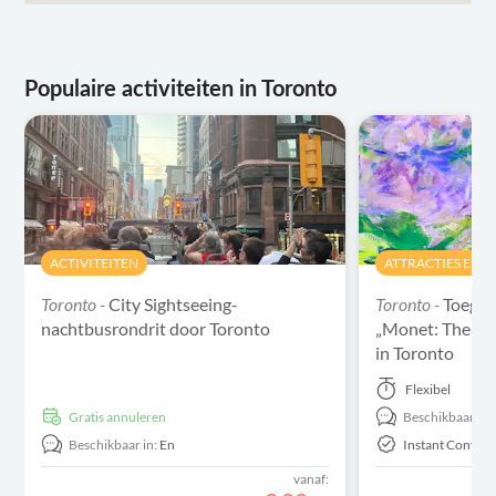
Populaire activiteiten in Toronto
ACTIVITEITEN
ATTRACTIES EN 
Toronto -
City Sightseeing-
Toronto -
Toegan
nachtbusrondrit door Toronto
„Monet: The Im
in Toronto
Flexibel
Gratis annuleren
Beschikbaar in:
Beschikbaar in:
En
Instant Confirm
vanaf: