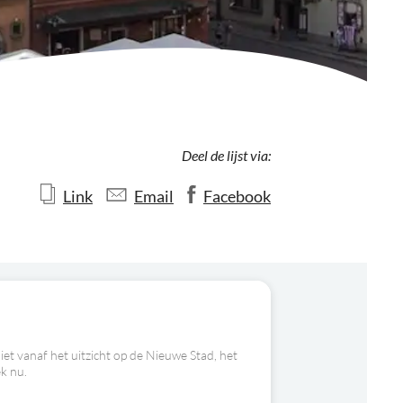
Deel de lijst via:
Link
Email
Facebook
et vanaf het uitzicht op de Nieuwe Stad, het
k nu.