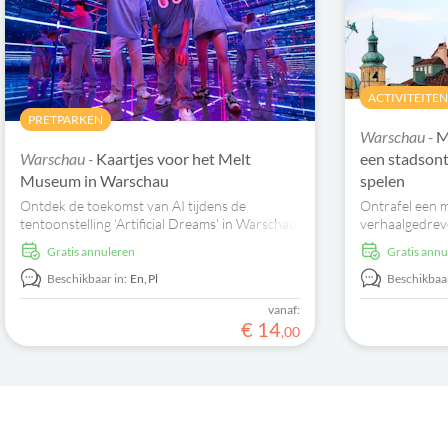
ACTIVITEITE
PRETPARKEN
Warschau -
M
Warschau -
Kaartjes voor het Melt
een stadsont
Museum in Warschau
spelen
Ontdek de toekomst van AI tijdens de
Ontrafel een m
tentoonstelling ‘Artificial Dreams' in Warschau.
verhaalgedreve
Reserveer nu voor een onvergetelijke,
en puzzels op t
Gratis annuleren
Gratis ann
interactieve ervaring!
bezienswaardi
verkent.
Beschikbaar in:
En,
Pl
Beschikbaar
vanaf:
€
14
,
00