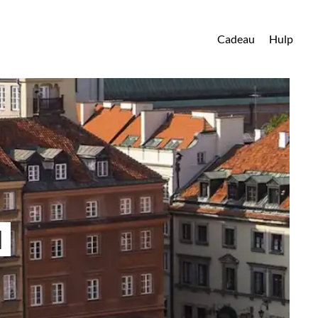
Cadeau
Hulp
N