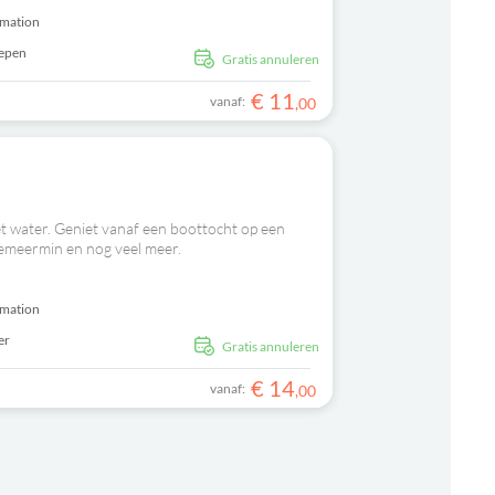
rmation
repen
Gratis annuleren
€
11
vanaf:
,
00
 water. Geniet vanaf een boottocht op een
eemeermin en nog veel meer.
rmation
er
Gratis annuleren
€
14
vanaf:
,
00