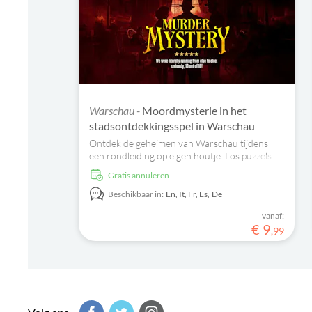
Warschau -
Moordmysterie in het
stadsontdekkingsspel in Warschau
Ontdek de geheimen van Warschau tijdens
een rondleiding op eigen houtje. Los puzzels
op, bezoek bezienswaardigheden en volg een
Gratis annuleren
spannend verhaal.
Beschikbaar in:
En,
It,
Fr,
Es,
De
vanaf:
€
9
,
99