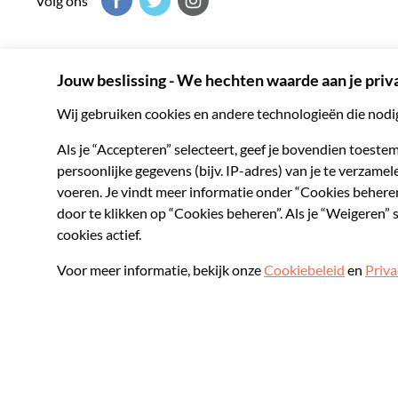
Volg ons
Musement helpt je het beste uit elke bestemming te halen d
onvergetelijke activiteiten over de hele wereld.
© 2026 Musement S.p.A.
VAT IT07978000961 - Vergunning
Online Reisbu