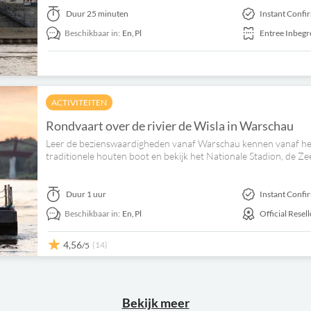
Duur
25 minuten
Instant Confi
Beschikbaar in:
En,
Pl
Entree Inbeg
ACTIVITEITEN
Rondvaart over de rivier de Wisla in Warschau
Leer de bezienswaardigheden vanaf Warschau kennen vanaf het
traditionele houten boot en bekijk het Nationale Stadion, de Z
Duur
1 uur
Instant Confi
Beschikbaar in:
En,
Pl
Official Resell
4,56
(14)
/5
Bekijk meer