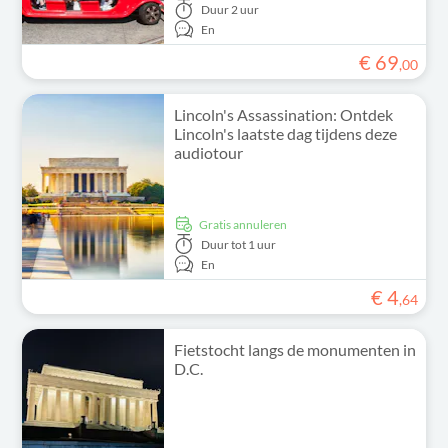
Duur
2 uur
En
€
69
,
00
Lincoln's Assassination: Ontdek
Lincoln's laatste dag tijdens deze
audiotour
Gratis annuleren
Duur
tot 1 uur
En
€
4
,
64
Fietstocht langs de monumenten in
D.C.