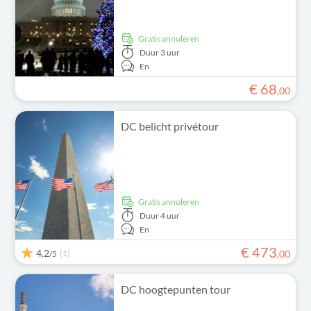
Gratis annuleren
Duur
3 uur
En
€
68
,
00
DC belicht privétour
Gratis annuleren
Duur
4 uur
En
€
473
4,2
(1)
,
00
/5
DC hoogtepunten tour