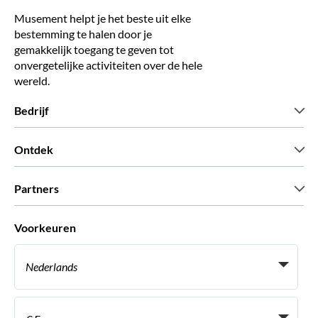
Musement helpt je het beste uit elke
bestemming te halen door je
gemakkelijk toegang te geven tot
onvergetelijke activiteiten over de hele
wereld.
Bedrijf
Wie zijn wij
Ontdek
Pers
Carriere
Wat onze klanten zeggen
Partners
Green & Fair Experiences
Aangepaste tours
Wie met ons werken
Voorkeuren
Vennootschap programmas
Persoonlijke Travelagents
Nederlands
Agentschap
Word een Leverancier
Italiaans
Become a Distribution Partner