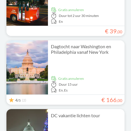
Gratis annuleren
Duur
tot 2 uur 30 minuten
En
€
39
,
00
Dagtocht naar Washington en
Philadelphia vanaf New York
Gratis annuleren
Duur
15 uur
En,
Es
€
166
4
(2)
,
00
/5
DC vakantie lichten tour