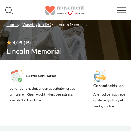
Home
Washington DC
Lincoln Memorial
4,4
/5
(15)
Lincoln Memorial
Gratis annuleren
Gezondheids- en vei
Je kunt bij ons duizenden activiteiten gratis
annuleren.
Geen wachttijden, geen stress,
Alle nodige maatregelen z
slechts 1 klik en klaar!
op de veiligst mogelijke m
kunt genieten.