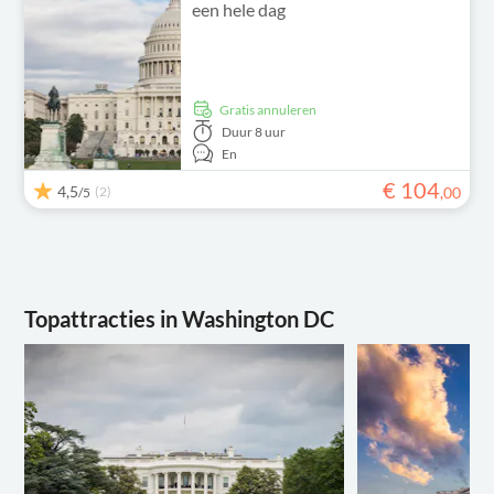
een hele dag
Gratis annuleren
Duur
8 uur
En
€
104
4,5
(2)
,
00
/5
Topattracties in Washington DC