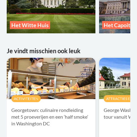
Het Witte Huis
Het Capoitoo
Je vindt misschien ook leuk
ACTIVITEITEN
ATTRACTIES EN 
Georgetown: culinaire rondleiding
George Washin
met 5 proeverijen en een ‘half smoke’
tour vanuit Wa
in Washington DC