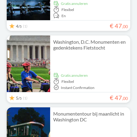
Gratis annuleren
Flexibel
En
€
47
4
(1)
,
00
/5
Washington, D.C. Monumenten en
gedenktekens Fietstocht
Gratis annuleren
Flexibel
Instant Confirmation
€
47
5
(1)
,
00
/5
Monumententour bij maanlicht in
Washington DC