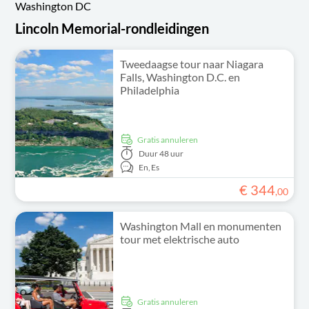
Washington DC
Lincoln Memorial-rondleidingen
Tweedaagse tour naar Niagara
Falls, Washington D.C. en
Philadelphia
Gratis annuleren
Duur
48 uur
En,
Es
€
344
,
00
Washington Mall en monumenten
tour met elektrische auto
Gratis annuleren