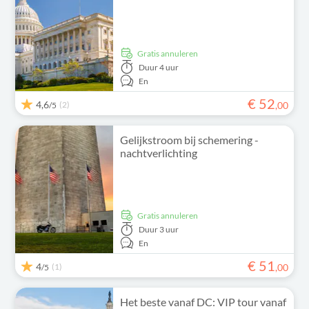
Gratis annuleren
Duur
4 uur
En
€
52
4,6
(2)
,
00
/5
Gelijkstroom bij schemering -
nachtverlichting
Gratis annuleren
Duur
3 uur
En
€
51
4
(1)
,
00
/5
Het beste vanaf DC: VIP tour vanaf