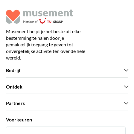
Musement helpt je het beste uit elke
bestemming te halen door je
gemakkelijk toegang te geven tot
onvergetelijke activiteiten over de hele
wereld.
Bedrijf
Wie zijn wij
Ontdek
Pers
Carriere
Wat onze klanten zeggen
Partners
Green & Fair Experiences
Aangepaste tours
Wie met ons werken
Voorkeuren
Vennootschap programmas
Persoonlijke Travelagents