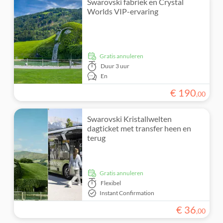
Swarovski fabriek en Crystal
Wheelchair access
Worlds VIP-ervaring
Tour met gids
Subject expert guide
Gratis annuleren
Official reseller
Duur
3 uur
En
Exclusieve locatie
€
190
,
00
Swarovski Kristallwelten
dagticket met transfer heen en
terug
Gratis annuleren
Flexibel
Instant Confirmation
€
36
,
00