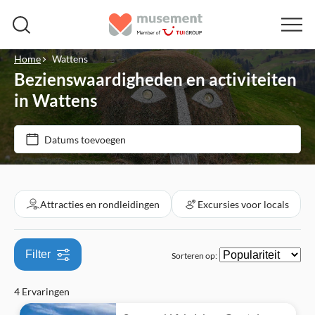
Home
Wattens
Bezienswaardigheden en activiteiten
Prijs (per volwassene)
in Wattens
Ticketopties
Datums toevoegen
€
€
Min.
Max.
Entree inbegrepen
Categorieën
Free cancellation
Attracties en rondleidingen
Excursies voor locals
Attracties en rondleidingen
Instant confirmation
Monumenten
Excursies voor locals
Filter
Sorteren op:
Regenachtige dag
Musea
Tickets en evenementen
E-Voucher
4 Ervaringen