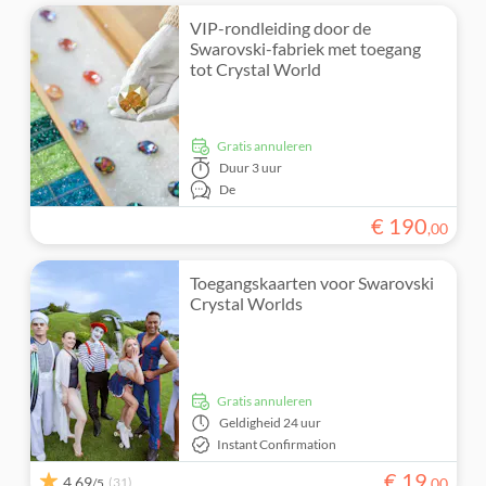
VIP-rondleiding door de
Swarovski-fabriek met toegang
tot Crystal World
Gratis annuleren
Duur
3 uur
De
€
190
,
00
Toegangskaarten voor Swarovski
Crystal Worlds
Gratis annuleren
Geldigheid
24 uur
Instant Confirmation
€
19
4,69
(31)
,
00
/5