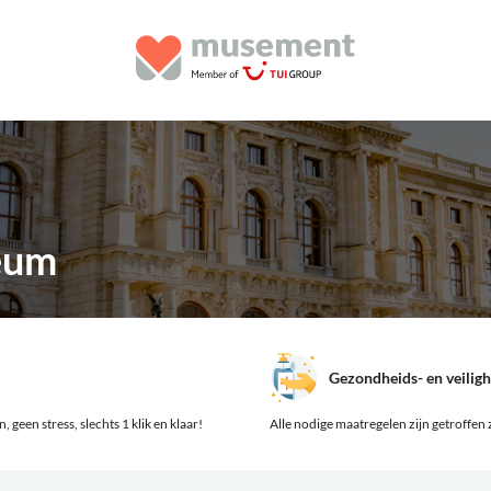
eum
Gezondheids- en veilig
 geen stress, slechts 1 klik en klaar!
Alle nodige maatregelen zijn getroffen z