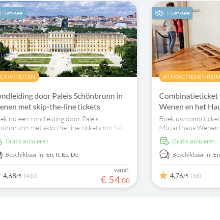
Must-see
Must-see
CTIVITEITEN
ATTRACTIES EN RO
ndleiding door Paleis Schönbrunn in
Combinatieticket
nen met skip-the-line tickets
Wenen en het Hau
ek nu een rondleiding door Paleis
Boek uw combiticket
hönbrunn met skip-the-line-tickets om het
Mozarthaus Wenen e
leis, de staatsiezalen en de barokke tuinen te
ontdek waarom Wen
Gratis annuleren
Gratis annuleren
zichtigen.
zijn rijke muzikale tra
Beschikbaar in:
En,
It,
Es,
De
Beschikbaar in:
En
vanaf:
4,68
4,76
(430)
(38)
/5
/5
€
54
,
00