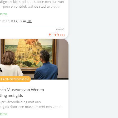
itgestrekte stad, dus stap in een bus van
r lijnen en ontdek wat de stad te bieden
uleren
 in:
En,
It,
Fr,
Es,
Ar,
+8
vanaf:
€
55
,
00
EN RONDLEIDINGEN
isch Museum van Wenen
ding met gids
e privérondleiding met een
us-gids door een museum met een van de
collecties ter wereld!
uleren