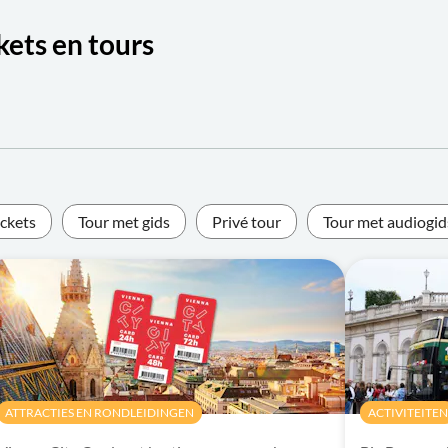
ets en tours
ickets
Tour met gids
Privé tour
Tour met audiogid
ATTRACTIES EN RONDLEIDINGEN
ACTIVITEITEN