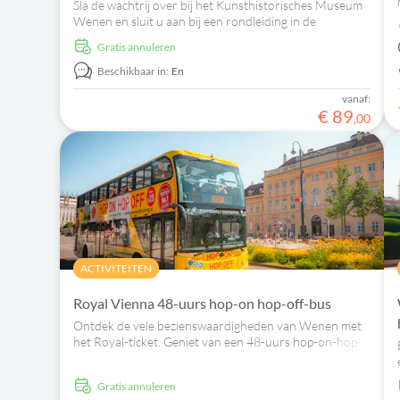
Sla de wachtrij over bij het Kunsthistorisches Museum
Wenen en sluit u aan bij een rondleiding in de
Gemäldegalerie en de Kunstkammer, langs
Gratis annuleren
meesterwerken van kunstenaars als Breugel en
Rubens.
Beschikbaar in:
En
vanaf:
€
89
,
00
ACTIVITEITEN
Royal Vienna 48-uurs hop-on hop-off-bus
Ontdek de vele bezienswaardigheden van Wenen met
het Royal-ticket. Geniet van een 48-uurs hop-on-hop-
off-bustour en kom vanaf een audiogids alles te weten
over de geschiedenis van de stad.
Gratis annuleren