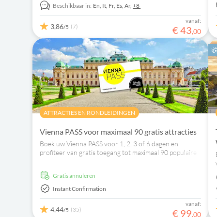
Beschikbaar in:
En,
It,
Fr,
Es,
Ar,
+8
vanaf:
3,86
(7)
/5
€
43
,
00
ATTRACTIES EN RONDLEIDINGEN
Vienna PASS voor maximaal 90 gratis attracties
Boek uw Vienna PASS voor 1, 2, 3 of 6 dagen en
profiteer van gratis toegang tot maximaal 90 populaire
attracties en musea. Ook kunt u onbeperkt
gebruikmaken van de sightseeingbus.
Gratis annuleren
Instant Confirmation
vanaf:
4,44
(35)
/5
€
99
,
00