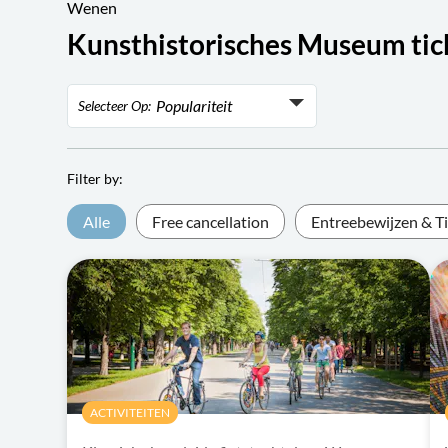
Wenen
Kunsthistorisches Museum tick
Populariteit
Selecteer Op:
Populariteit
Rating
Filter by:
Laagste prijs
Alle
Free cancellation
Entreebewijzen & T
Hoogste prijs
ACTIVITEITEN