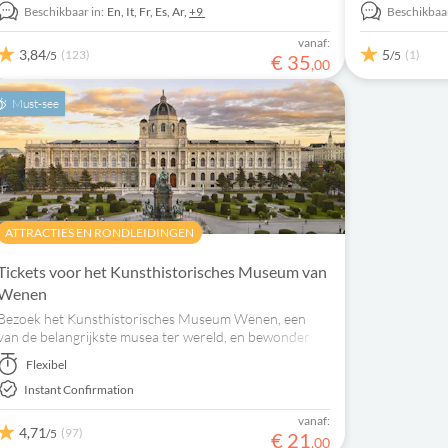
Beschikbaar in:
En,
It,
Fr,
Es,
Ar,
+9
Beschikbaar
vanaf:
3,84
5
(123)
(1)
/5
/5
€
35
,
00
Must-see
ATTRACTIES EN RONDLEIDINGEN
Tickets voor het Kunsthistorisches Museum van
Wenen
Bezoek het Kunsthistorisches Museum Wenen, een
van de belangrijkste musea ter wereld, en bewonder
geweldige meesterwerken uit verschillende
Flexibel
kunstperiodes.
Instant Confirmation
vanaf:
4,71
(97)
/5
€
21
,
00