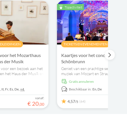
Topactiviteit
NDLEIDINGEN
TICKETS EN EVENEMENTEN
 voor het Mozarthaus
Kaartjes voor het concert in palei
s der Musik
Schönbrunn
 voor een bezoek aan het
Geniet van een prachtige selectie meest
n het Haus der Musik en
muziek van Mozart en Strauss in de un
en zo bekend staat om
omgeving van de Orangerie van het pal
Gratis annuleren
ditie.
Schönbrunn.
,
It,
Fr,
Es,
De,
+4
Beschikbaar in:
En,
De
vanaf:
4,57
(64)
/5
€
20
,
00