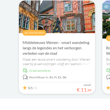
ACTIVITEITEN
A
Middeleeuws Wenen - smart wandeling
langs de legendes en het verborgen
Ro
verleden van de stad
We
Maak een leuke smart wandeling door Wenen
Bo
waarbij je aanwijzingen volgt en raadsels moet
Sc
oplossen om de mooiste plekken en verhalen
pa
Gratis annuleren
te ontdekken.
be
Beschikbaar in:
En,
Fr,
Es,
De
vanaf:
5
(1)
/5
€
11
,
99