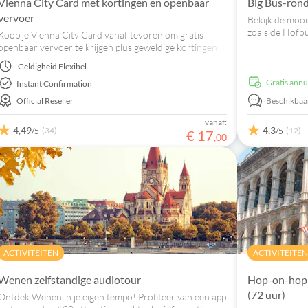
Vienna City Card met kortingen en openbaar
Big Bus-ron
vervoer
Bekijk de moo
zoals de Hofb
Koop je Vienna City Card vanaf tevoren om gratis
tijdens een co
openbaar vervoer te krijgen plus geweldige kortingen
Bus.
bij musea, attracties, restaurants, winkels, shows en
Geldigheid
Flexibel
nog veel meer.
Gratis ann
Instant Confirmation
Official Reseller
Beschikbaar
vanaf:
4,49
4,3
(34)
(12)
/5
/5
€
17
,
00
ACTIVITEITEN
ACTIVITEITEN
Wenen zelfstandige audiotour
Hop-on-hop-o
(72 uur)
Ontdek Wenen in je eigen tempo! Profiteer van een app