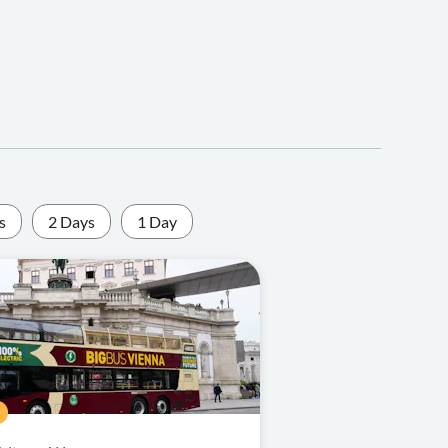
s
2 Days
1 Day