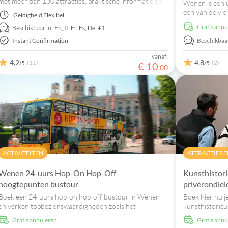
met meer dan 130 attracties, praktische informatie en
Wenen is een u
wandelroutes.
een van de vie
Geldigheid
Flexibel
heeft.
Gratis ann
Beschikbaar in:
En,
It,
Fr,
Es,
De,
+1
Instant Confirmation
Beschikbaar
vanaf:
4,2
4,8
(11)
(2)
/5
/5
€
10
,
00
ACTIVITEITEN
ATTRACTIES 
Wenen 24-uurs Hop-On Hop-Off
Kunsthistor
hoogtepunten bustour
privérondlei
Boek een 24-uurs hop-on hop-off bustour in Wenen
Boek hier nu j
en verken topbezienswaardigheden zoals het
kunsthistoric
Schönbrunn Paleis en de Stephansdom met een
grootste kunst
Gratis annuleren
Gratis ann
inbegrepen audiogids.