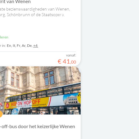
drit van Wenen
iste bezienswaardigheden van Wenen,
urg, Schönbrunn of de Staatsopera,
mfortabele hop-on-hop-off-tour met Big
uleren
 in:
En,
It,
Fr,
Ar,
De,
+4
vanaf:
€
41
,
00
ff-bus door het keizerlijke Wenen