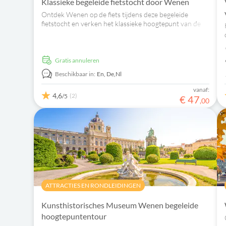
Klassieke begeleide fietstocht door Wenen
Ontdek Wenen op de fiets tijdens deze begeleide
fietstocht en verken het klassieke hoogtepunt van de
stad.
Gratis annuleren
Beschikbaar in:
En,
De,
Nl
vanaf:
4,6
(2)
/5
€
47
,
00
ATTRACTIES EN RONDLEIDINGEN
Kunsthistorisches Museum Wenen begeleide
hoogtepuntentour