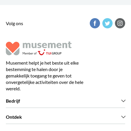
Volg ons
Musement helpt je het beste uit elke
bestemming te halen door je
gemakkelijk toegang te geven tot
onvergetelijke activiteiten over de hele
wereld.
Bedrijf
Wie zijn wij
Ontdek
Pers
Carriere
Wat onze klanten zeggen