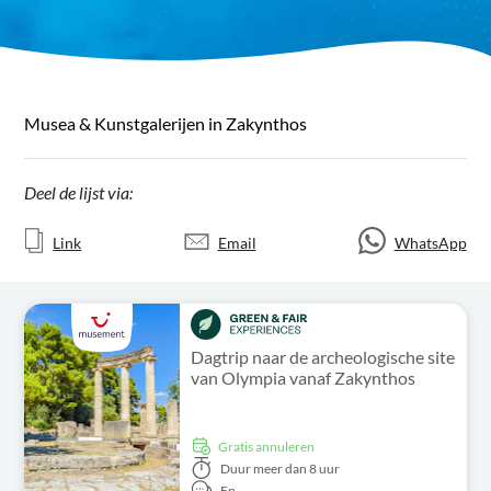
Musea & Kunstgalerijen in Zakynthos
Deel de lijst via:
Link
Email
WhatsApp
Dagtrip naar de archeologische site
van Olympia vanaf Zakynthos
Gratis annuleren
Duur
meer dan 8 uur
En