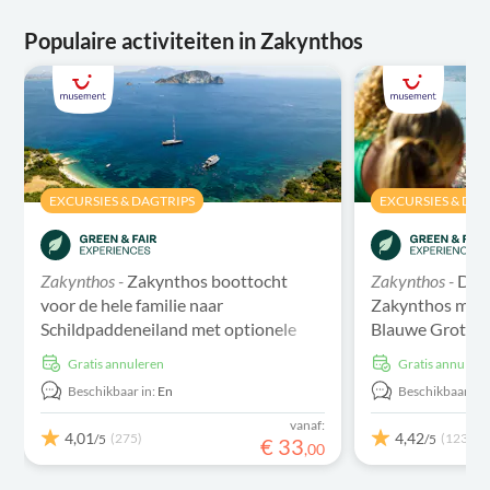
Populaire activiteiten in Zakynthos
EXCURSIES & DAGTRIPS
EXCURSIES & DAG
Zakynthos -
Zakynthos boottocht
Zakynthos -
De 
voor de hele familie naar
Zakynthos met 
Schildpaddeneiland met optionele
Blauwe Grotten 
transfer
Gratis annuleren
Gratis annulere
Beschikbaar in:
En
Beschikbaar in:
vanaf:
4,01
4,42
(275)
(1231)
/5
/5
€
33
,
00