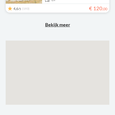
€
120
4,6
(193)
,
00
/5
Bekijk meer