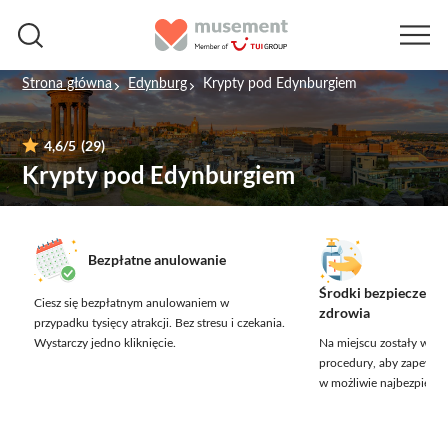
Strona główna
Edynburg
Krypty pod Edynburgiem
4,6
/5
(29)
Krypty pod Edynburgiem
Bezpłatne anulowanie
Środki bezpieczeńst
Ciesz się bezpłatnym anulowaniem w
zdrowia
przypadku tysięcy atrakcji.
Bez stresu i czekania.
Wystarczy jedno kliknięcie.
Na miejscu zostały wdr
procedury, aby zapewnić
w możliwie najbezpieczn