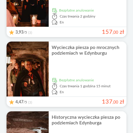
Bezpłatne anulowanie
Czas trwania
2 godziny
En
157
zł
3,93
/5
,
00
(3)
Wycieczka piesza po mrocznych
podziemiach w Edynburgu
Bezpłatne anulowanie
Czas trwania
1 godzina 15 minut
En
137
zł
4,47
/5
,
00
(3)
Historyczna wycieczka piesza po
podziemiach Edynburga