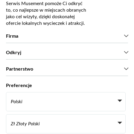
Serwis Musement pomoże Ci odkryć
to, co najlepsze w miejscach obranych
jako cel wizyty, dzięki doskonałej
ofercie lokalnych wycieczek i atrakcji.
Firma
Kim jesteśmy?
Odkryj
Prasa
Kariera
Co mówią nasi klienci?
Partnerstwo
Green & Fair Experiences
Wycieczki skrojone na miarę
Współpracujemy z
Preferencje
Programy powiązane
Osobiści agenci biur podróży
Polski
Biura podróży
Zostań dostawcą
Italiano
Become a Distribution Partner
Zł Złoty Polski
Français