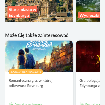
Stare miasto w
Edynburgu
Wycieczki z 
Może Cię także zainteresować
ZAJĘCIA REKREACYJNE
Romantyczna gra, w której
Gra polegająca
odkrywasz Edynburg
Edynburga z w
Bezpłatne anulowanie
Bezpłatne anu