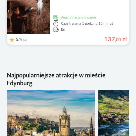
Bezpłatne anulowanie
Czas trwania
1 godzina 15 minut
En
137
zł
5
/5
,
00
(4)
Najpopularniejsze atrakcje w mieście
Edynburg