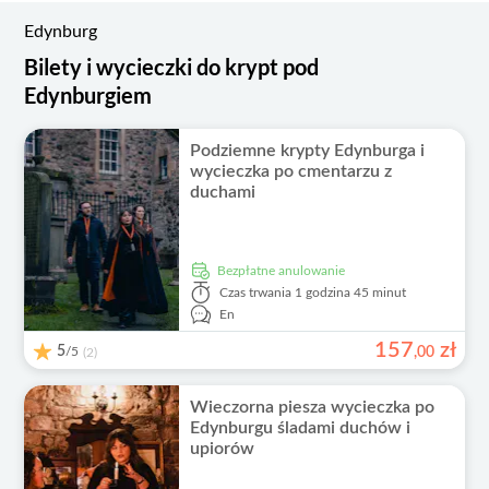
Edynburg
Bilety i wycieczki do krypt pod
Edynburgiem
Podziemne krypty Edynburga i
wycieczka po cmentarzu z
duchami
Bezpłatne anulowanie
Czas trwania
1 godzina 45 minut
En
157
zł
5
/5
,
00
(2)
Wieczorna piesza wycieczka po
Edynburgu śladami duchów i
upiorów