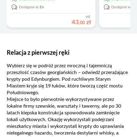
Dostępne w:
En
Dostępne w:
En
od:
43
zł
,
00
Relacja z pierwszej ręki
Wybierz się w podróż przez mroczną i tajemniczą
przeszłość czasów georgiańskich – odwiedź przerażające
krypty pod Edynburgiem. Pod ruchliwym Starym
Miastem kryje się 19 łuków, które tworzą część mostu
Południowego.
Miejsce to było pierwotnie wykorzystywane przez
lokalne firmy szewskie, warsztaty i tawerny, ale po 30
latach kiepska konstrukcja spowodowała zamknięcie
lokali użytkowych. Okazję wykorzystali podejrzani
mieszkańcy miasta i wykorzystali krypty do uprawiania
nielegalnego hazardu, tworzenia destylarni whisky, a