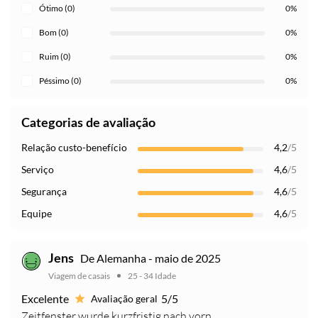
Ótimo (0)
0%
Bom (0)
0%
Ruim (0)
0%
Péssimo (0)
0%
Categorias de avaliação
Relação custo-benefício
4,2
/5
Serviço
4,6
/5
Segurança
4,6
/5
Equipe
4,6
/5
De Alemanha - maio de 2025
Jens
Viagem de casais
25 - 34 Idade
Excelente
5/5
Avaliação geral
Zeitfenster wurde kurzfristig nach vorn