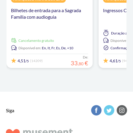
Bilhetes de entrada para a Sagrada
Ingressos Casa
Família com audioguia
Duração
até 
Cancelamento gratuito
Disponível em
Disponível em:
En,
It,
Fr,
Es,
De,
+10
Confirmação I
De:
4,51
4,61
(14209)
(946)
/5
/5
33
€
,
80
Siga