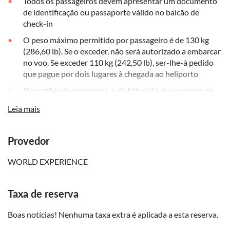
Todos os passageiros devem apresentar um documento
de identificação ou passaporte válido no balcão de
check-in
O peso máximo permitido por passageiro é de 130 kg
(286,60 lb). Se o exceder, não será autorizado a embarcar
no voo. Se exceder 110 kg (242,50 lb), ser-lhe-á pedido
que pague por dois lugares à chegada ao heliporto
Por razões de segurança, a distribuição das pessoas no
helicóptero será decidida em função dos pesos e dos
Leia mais
lugares do helicóptero
Esta atividade está sujeita a cancelamento ou
reagendamento em caso de mau tempo ou de outras
Provedor
circunstâncias
WORLD EXPERIENCE
É necessário um número mínimo de pessoas para efetuar
a excursão. Caso este mínimo não seja atingido, ser-lhe-á
oferecida uma data alternativa, outra excursão de valor
Taxa de reserva
igual ou superior ou um reembolso total
Boas notícias! Nenhuma taxa extra é aplicada a esta reserva.