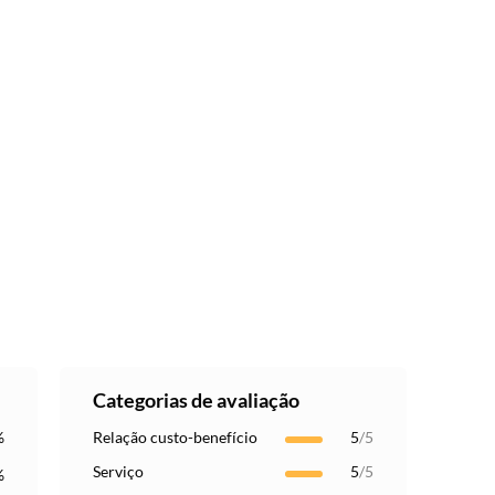
Categorias de avaliação
%
Relação custo-benefício
5
/5
Serviço
5
/5
%