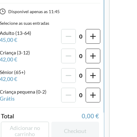
Disponível apenas as
11:45
Selecione as suas entradas
our guiado
Subject expert guide
Voucher eletrôni
Adulto (13-64)
0
45,00 €
Criança (3-12)
0
42,00 €
Sênior (65+)
0
42,00 €
Criança pequena (0-2)
0
Grátis
Total
0,00 €
Adicionar no
Checkout
carrinho