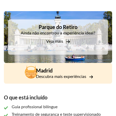
conhecem, como o Mirador del Factor com suas
deslumbrantes vistas panorâmicas da Catedral de
Almudena e do Palácio Real.
DSA1Parque do Retiro
Você viajará pelas ruas estreitas da Madrid dos Habsburgo,
Parque do Retiro
a parte mais antiga da cidade, e explorará o Madrid Río
Ainda não encontrou a experiência ideal?
Park.
Veja mais
Madrid
Descubra mais experiências
O que está incluído
Guia profissional bilíngue
Treinamento de segurança e teste supervisionado