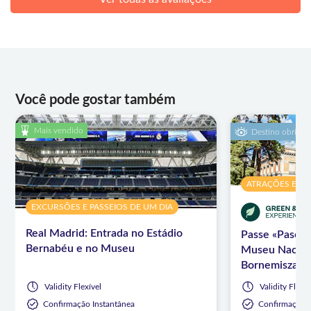
Você pode gostar também
Mais vendido
Destino obrigat
ATRAÇÕES E VI
EXCURSÕES E PASSEIOS DE UM DIA
Real Madrid: Entrada no Estádio
Passe «Paseo 
Bernabéu e no Museu
Museu Nacion
Bornemisza, o
Museu do Pra
Validity
Flexível
Validity
Flexív
Confirmação Instantânea
Confirmação I