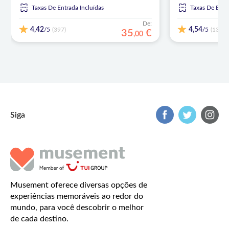
Taxas De Entrada Incluídas
Taxas De Entr
De:
4,42
4,54
/5
/5
(397)
(1386)
35
€
,
00
Siga
Musement oferece diversas opções de
experiências memoráveis ao redor do
mundo, para você descobrir o melhor
de cada destino.