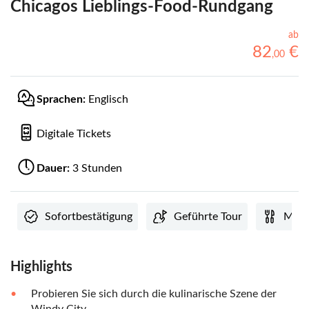
Chicagos Lieblings-Food-Rundgang
ab
82
€
,
00
Sprachen:
Englisch
Digitale Tickets
Dauer:
3 Stunden
Sofortbestätigung
Geführte Tour
Mahlz
Highlights
Probieren Sie sich durch die kulinarische Szene der