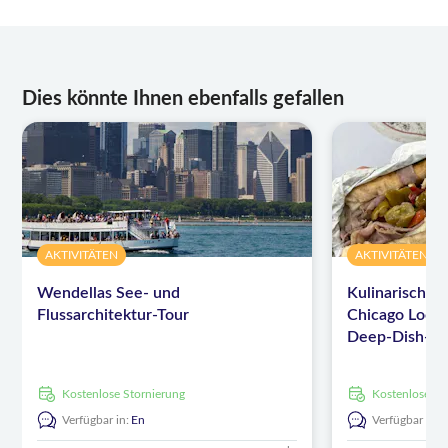
Dies könnte Ihnen ebenfalls gefallen
AKTIVITÄTEN
AKTIVITÄTEN
Wendellas See- und
Kulinarische 
Flussarchitektur-Tour
Chicago Loop
Deep-Dish-Pi
kostenlose Stornierung
kostenlose S
Verfügbar in:
En
Verfügbar in: