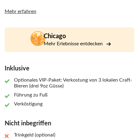
Probieren Sie einige der leckersten Speisen, die hier in Chi-
Mehr erfahren
Town geboren wurden, darunter Deep-Dish-Pizza, Hot Dog
im Chicago-Stil, italienisches Rindfleisch und ein köstliches
Dessert. Erfahren Sie mehr über die Geschichte dieser
Chicago
Gerichte und wo sie kreiert wurden. Besuchen Sie neben
dem Essen auch Top-Sehenswürdigkeiten wie den
Mehr Erlebnisse entdecken
Millennium Park (einschließlich "The Bean", Crown
Fountain und Pritzker Pavilion), das Chicago Theatre, die
Magnificent Mile, den Chicago Riverwalk und mehr!
Inklusive
Optionales VIP-Paket: Verkostung von 3 lokalen Craft-
Bieren (drei 9oz Güsse)
Führung zu Fuß
Verköstigung
Nicht inbegriffen
Trinkgeld (optional)