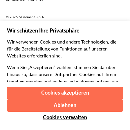
Kontaktieren Sie uns
Português
C$ Kanadischer Dollar
Polski
AU$ Australischer Dollar
© 2026 Musement S.p.A.
Português BR
د.إ VAE-Dirham
VAT IT07978000961 - Lizenz
Nederlands
Online-Reiseagentur nº 170695
ARS Argentinischer Peso
.د.ب Bahrain-Dinar
Geschäftsbedingungen
Datenschutzerklärung
R$ Brasilianischer Real
Cookie-Verwendung
Sitemap
Erklärung zur Barrierefreiheit
CLP$ Chilenischer Peso
¥ Renminbi Yuan
COL$ Kolumbianischer Peso
₡ Costa-Rica-Colón
Gemacht mit
in Mailand, Italien
Esc Cabo-Verde-Escudo
Kč Tschechische Krone
DKK Dänische Krone
Ab:
Verfügbarkeit prüfen
€ 82.00
RD$ Dominikanischer Peso