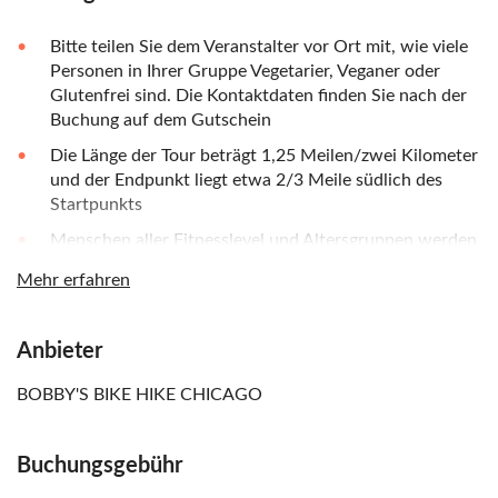
Bitte teilen Sie dem Veranstalter vor Ort mit, wie viele
Personen in Ihrer Gruppe Vegetarier, Veganer oder
Glutenfrei sind. Die Kontaktdaten finden Sie nach der
Buchung auf dem Gutschein
Die Länge der Tour beträgt 1,25 Meilen/zwei Kilometer
und der Endpunkt liegt etwa 2/3 Meile südlich des
Startpunkts
Menschen aller Fitnesslevel und Altersgruppen werden
das gemächliche Schritttempo genießen
Mehr erfahren
Erwachsene ab 21 Jahren können auf VIP-Craft-Bier-
Proben upgraden (bitte Ausweis mitbringen)
Anbieter
ADA-zugängliche Touren auf Anfrage erhältlich
BOBBY'S BIKE HIKE CHICAGO
Buchungsgebühr