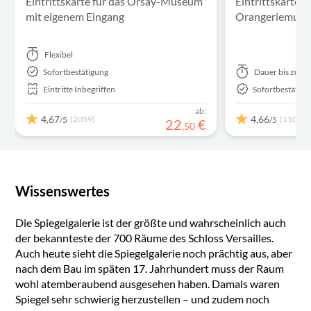
Eintrittskarte für das Orsay-Museum
Eintrittskarten 
mit eigenem Eingang
Orangeriemus
Flexibel
Sofortbestätigung
Dauer
bis zu 2
Eintritte Inbegriffen
Sofortbestätigu
ab:
4,67
4,66
(2059)
(1102)
/5
/5
22
€
,
50
Wissenswertes
Die Spiegelgalerie ist der größte und wahrscheinlich auch
der bekannteste der 700 Räume des Schloss Versailles.
Auch heute sieht die Spiegelgalerie noch prächtig aus, aber
nach dem Bau im späten 17. Jahrhundert muss der Raum
wohl atemberaubend ausgesehen haben. Damals waren
Spiegel sehr schwierig herzustellen – und zudem noch