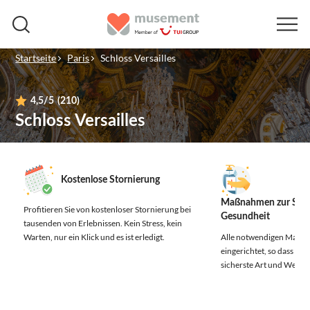
Startseite
Paris
Schloss Versailles
4,5
/5
(210)
Schloss Versailles
Kostenlose Stornierung
Maßnahmen zur Sich
Profitieren Sie von kostenloser Stornierung bei
Gesundheit
tausenden von Erlebnissen.
Kein Stress, kein
Warten, nur ein Klick und es ist erledigt.
Alle notwendigen Maßn
eingerichtet, so dass Sie 
sicherste Art und Weise