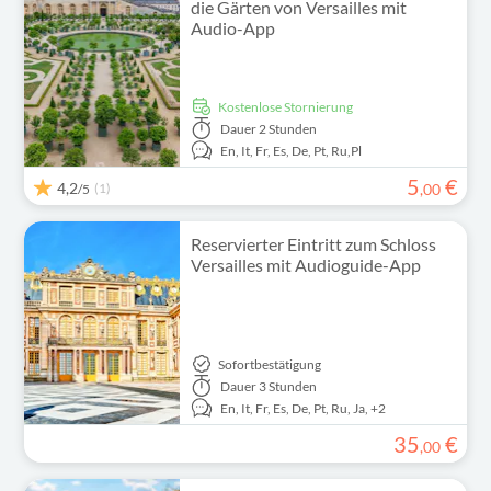
die Gärten von Versailles mit
Audio-App
kostenlose Stornierung
Dauer
2 Stunden
En,
It,
Fr,
Es,
De,
Pt,
Ru,
Pl
5
€
4,2
(1)
,
00
/5
Reservierter Eintritt zum Schloss
Versailles mit Audioguide-App
Sofortbestätigung
Dauer
3 Stunden
En,
It,
Fr,
Es,
De,
Pt,
Ru,
Ja,
+2
35
€
,
00