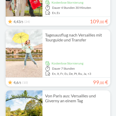
kostenlose Stornierung
Dauer
4 Stunden 30 Minuten
En,
Es
109
€
4,43
(24)
,
00
/5
Tagesausflug nach Versailles mit
Tourguide und Transfer
kostenlose Stornierung
Dauer
7 Stunden
En,
It,
Fr,
Es,
De,
Pt,
Ru,
Ja,
+3
99
€
4,6
(10)
,
00
/5
Von Paris aus: Versailles und
Giverny an einem Tag