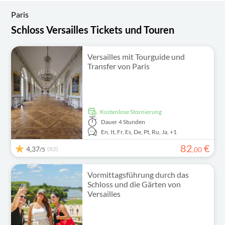
Paris
Schloss Versailles Tickets und Touren
Versailles mit Tourguide und
Transfer von Paris
kostenlose Stornierung
Dauer
4 Stunden
En,
It,
Fr,
Es,
De,
Pt,
Ru,
Ja,
+1
82
€
4,37
(82)
,
00
/5
Vormittagsführung durch das
Schloss und die Gärten von
Versailles