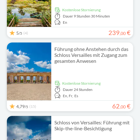
kostenlose Stornierung
Dauer
9 Stunden 30 Minuten
En
239
€
5
(4)
,
00
/5
Führung ohne Anstehen durch das
Schloss Versailles mit Zugang zum
gesamten Anwesen
kostenlose Stornierung
Dauer
24 Stunden
En,
Fr,
Es
62
€
4,79
(15)
,
00
/5
Schloss von Versailles: Führung mit
Skip-the-line-Besichtigung