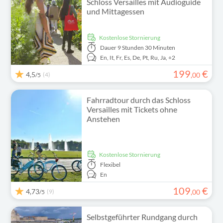
Schloss Versailles mit Audioguide
und Mittagessen
kostenlose Stornierung
Dauer
9 Stunden 30 Minuten
En,
It,
Fr,
Es,
De,
Pt,
Ru,
Ja,
+2
199
€
4,5
(4)
,
00
/5
Fahrradtour durch das Schloss
Versailles mit Tickets ohne
Anstehen
kostenlose Stornierung
Flexibel
En
109
€
4,73
(9)
,
00
/5
Selbstgeführter Rundgang durch