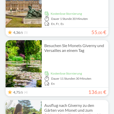
kostenlose Stornierung
Dauer
1 Stunde 30 Minuten
En,
Fr,
Es
55
€
4,36
(5)
,
00
/5
Besuchen Sie Monets Giverny und
Versailles an einem Tag
kostenlose Stornierung
Dauer
11 Stunden 30 Minuten
En
136
€
4,75
(4)
,
85
/5
Ausflug nach Giverny zu den
Gärten von Monet und zum