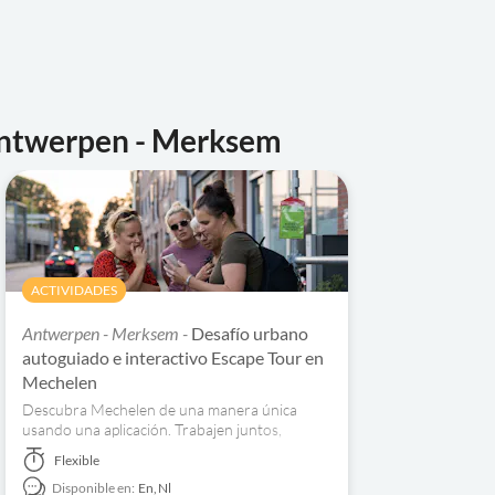
Antwerpen - Merksem
ACTIVIDADES
Antwerpen - Merksem -
Desafío urbano
autoguiado e interactivo Escape Tour en
Mechelen
Descubra Mechelen de una manera única
usando una aplicación. Trabajen juntos,
encuentren pistas y completen el
Flexible
rompecabezas.
Disponible en:
En,
Nl