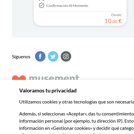
Confirmación Al Momento
Desde:
10
€
,
00
Síguenos
Musement comparte una amplia selección de experiencias 
a descubrir lo mejor de cada destino.