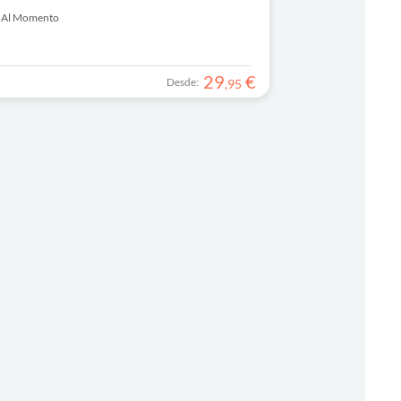
 Al Momento
29
€
Desde:
,
95