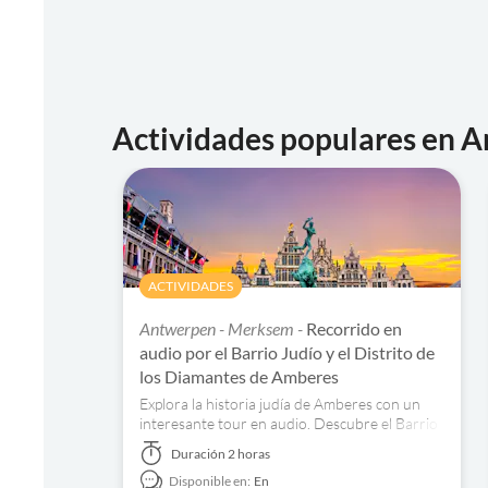
Actividades populares en 
ACTIVIDADES
Antwerpen - Merksem -
Recorrido en
audio por el Barrio Judío y el Distrito de
los Diamantes de Amberes
Explora la historia judía de Amberes con un
interesante tour en audio. Descubre el Barrio
Judío, el Distrito de los Diamantes y sus
Duración
2 horas
lugares emblemáticos. ¡Reserva ya!
Disponible en:
En