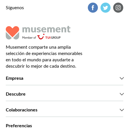
Síguenos
Musement comparte una amplia
selección de experiencias memorables
en todo el mundo para ayudarte a
descubrir lo mejor de cada destino.
Empresa
Quiénes somos
Descubre
Prensa
Trabaja con nosotros
Lo que dicen nuestros clientes
Colaboraciones
Green & Fair Experiences
Tours personalizados
Con quién trabajamos
Preferencias