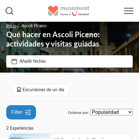
Inicio
Ascoli Piceno
Qué hacer en Ascoli Piceno:
Precio (por adulto)
actividades y visitas guiadas
Tipo de entrada
Añadir fechas
€
€
Mín.
Máx.
Visita guiada
Categorías
Bono electrónico
Excursiones de un día
Excursiones de un día
Cancelación gratuita
Comida y bebida
Filter
Ordenar por:
Confirmación al momento
2 Experiencias