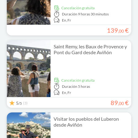
cancelación gratuita
Duración
9 horas 30 minutos
En,
Fr
139
€
,
00
Saint Remy, les Baux de Provence y
Pont du Gard desde Aviñón
cancelación gratuita
Duración
5 horas
En,
Fr
89
€
5
(3)
,
00
/5
Visitar los pueblos del Luberon
desde Aviñón