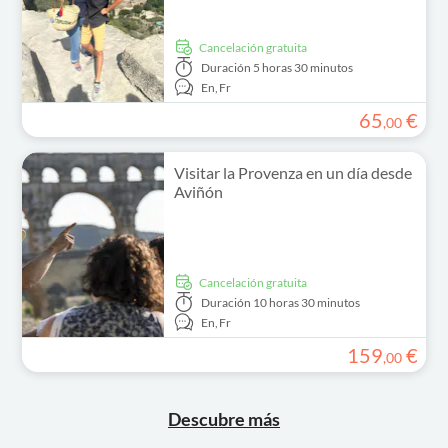
cancelación gratuita
Duración
5 horas 30 minutos
En,
Fr
65
€
,
00
Visitar la Provenza en un día desde
Aviñón
cancelación gratuita
Duración
10 horas 30 minutos
En,
Fr
159
€
,
00
Descubre más