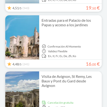
19
€
4,51
(543)
,
50
/5
Entradas para el Palacio de los
Papas y acceso a los jardines
Confirmación Al Momento
Validez
Flexible
En,
It,
Fr,
Es,
De,
Zh,
Ko
16
€
4,48
(241)
,
00
/5
Visita de Avignon, St Remy, Les
Baux y Pont du Gard desde
Avignon
cancelación gratuita