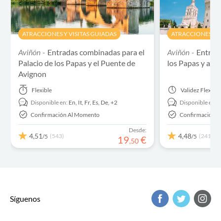
ATRACCIONES Y VISITAS GUIADAS
ATRACCIONES Y V
Entradas combinadas para el
Entrada
Aviñón -
Aviñón -
Palacio de los Papas y el Puente de
los Papas y acce
Avignon
Flexible
Validez
Flexible
Disponible en:
En,
It,
Fr,
Es,
De,
+2
Disponible en:
E
Confirmación Al Momento
Confirmación 
Desde:
4,51
4,48
(543)
(241)
/5
/5
19
€
,
50
Síguenos