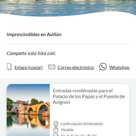
Imprescindibles en Aviñón
Comparte esta lista con:
Enlace (copiar)
Correo electrónico
WhatsApp
Entradas combinadas para el
Palacio de los Papas y el Puente de
Avignon
Confirmación Al Momento
Flexible
En,
It,
Fr,
Es,
De,
Zh,
Ko