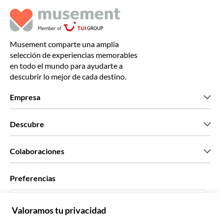
Musement comparte una amplia
selección de experiencias memorables
en todo el mundo para ayudarte a
descubrir lo mejor de cada destino.
Empresa
Quiénes somos
Descubre
Prensa
Trabaja con nosotros
Lo que dicen nuestros clientes
Colaboraciones
Green & Fair Experiences
Tours personalizados
Con quién trabajamos
Preferencias
Programas de afiliados
Agentes personales de viajes
Español
Agencias de viajes