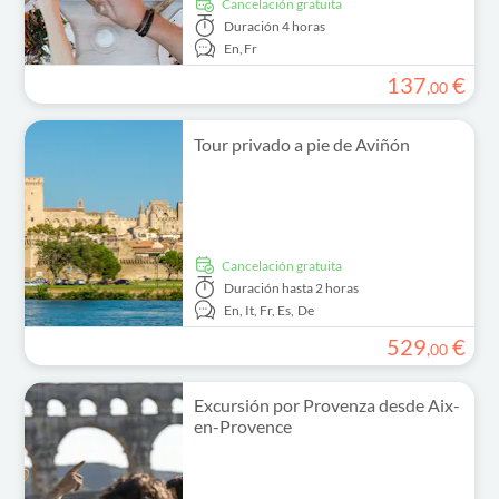
cancelación gratuita
Duración
4 horas
En,
Fr
137
€
,
00
Tour privado a pie de Aviñón
cancelación gratuita
Duración
hasta 2 horas
En,
It,
Fr,
Es,
De
529
€
,
00
Excursión por Provenza desde Aix-
en-Provence