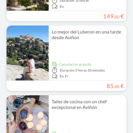
Duración
10 horas
En
149
€
,
00
Lo mejor del Luberon en una tarde
desde Aviñón
cancelación gratuita
Duración
5 horas 30 minutos
En,
Fr
85
€
,
00
Taller de cocina con un chef
excepcional en Aviñón