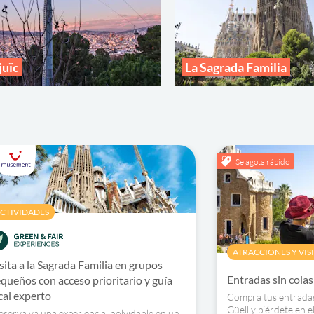
uïc
La Sagrada Familia
Se agota rápido
CTIVIDADES
ATRACCIONES Y VIS
sita a la Sagrada Familia en grupos
Entradas sin colas
queños con acceso prioritario y guía
cal experto
Compra tus entradas 
Güell y piérdete en e
eserva ya una experiencia inolvidable en un