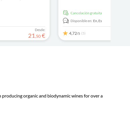
serva ahora y olvídate de
increíbles con tus amigos y familiares.
cancelación gratuita
Disponible en:
En,
Es
Desde:
4,72
(5)
/5
21
€
,
50
en producing organic and biodynamic wines for over a