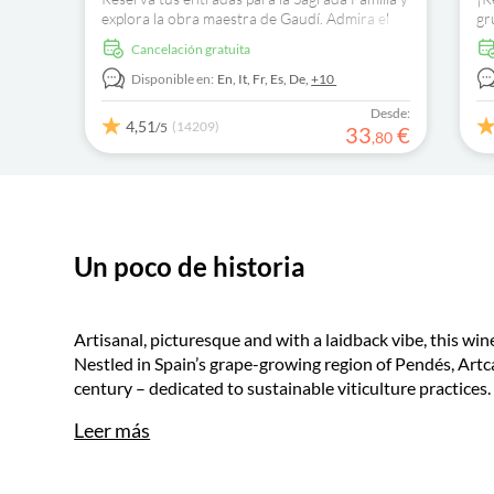
explora la obra maestra de Gaudí. Admira el
gr
impresionante interior y disfruta de una
co
cancelación gratuita
audioguía multilingüe.
ex
Disponible en:
En,
It,
Fr,
Es,
De,
+10
Desde:
4,51
(14209)
/5
33
€
,
80
Un poco de historia
Artisanal, picturesque and with a laidback vibe, this win
Nestled in Spain’s grape-growing region of Pendés, Artc
century – dedicated to sustainable viticulture practices.
Leer más