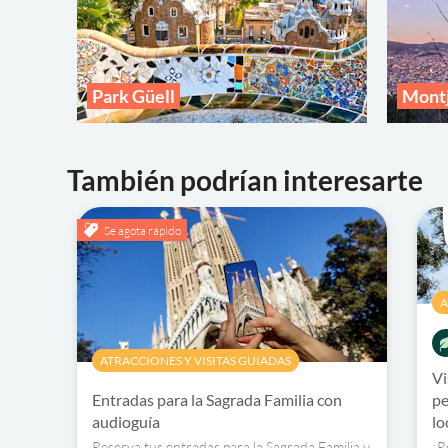
Park Güell
Montj
También podrían interesarte
Se agota rápido
A
ATRACCIONES Y VISITAS GUIADAS
Vi
Entradas para la Sagrada Familia con
pe
audioguía
lo
Reserva tus entradas para la Sagrada Familia y
¡R