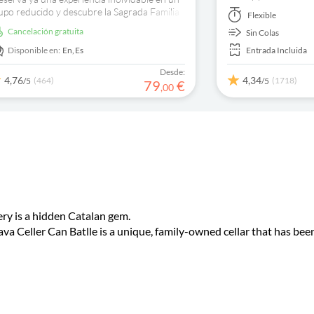
de Gaudí. ¡Haz tu re
upo reducido y descubre la Sagrada Familia
Flexible
las colas!
n entradas de acceso prioritario y un guía
cancelación gratuita
Sin Colas
perto!
Disponible en:
En,
Es
Entrada Incluida
Desde:
4,76
4,34
(464)
(1718)
/5
/5
79
€
,
00
ery is a hidden Catalan gem.
ava Celler Can Batlle is a unique, family-owned cellar that has be