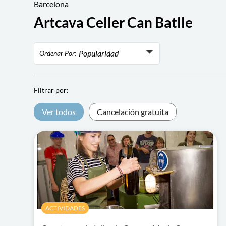
Barcelona
Artcava Celler Can Batlle
Popularidad
Ordenar Por:
Popularidad
Valoración
Filtrar por:
Precio más bajo
Ver todos
Cancelación gratuita
Precio más alto
ACTIVIDADES