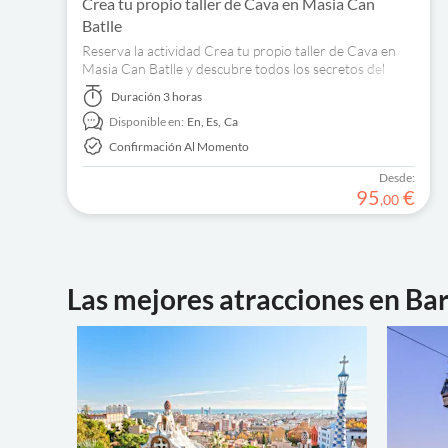
Crea tu propio taller de Cava en Masia Can
Batlle
Reserva la actividad Crea tu propio taller de Cava en
Masia Can Batlle y descubre todos los secretos del
Cava, el vino espumoso catalán.
Duración
3 horas
Disponible en:
En,
Es,
Ca
Confirmación Al Momento
Desde:
95
€
,
00
Las mejores atracciones en Ba