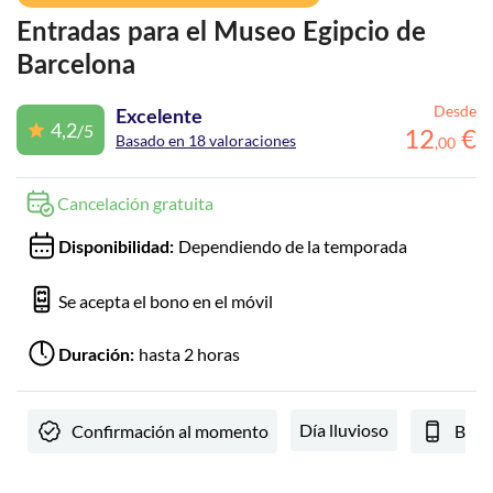
Entradas para el Museo Egipcio de
Barcelona
Desde
Excelente
4,2
/5
12
€
Basado en 18 valoraciones
,
00
Cancelación gratuita
Dependiendo de la temporada
Disponibilidad:
Se acepta el bono en el móvil
hasta 2 horas
Duración:
Día lluvioso
Confirmación al momento
Bono