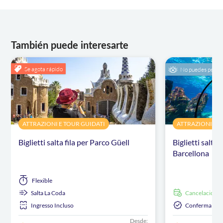
También puede interesarte
Se agota rápido
No puedes perdé
ATTRAZIONI E TOUR GUIDATI
ATTRAZIONI E 
Biglietti salta fila per Parco Güell
Biglietti salta 
Barcellona
Flexible
Salta La Coda
cancelación g
Ingresso Incluso
Conferma Ista
Desde: