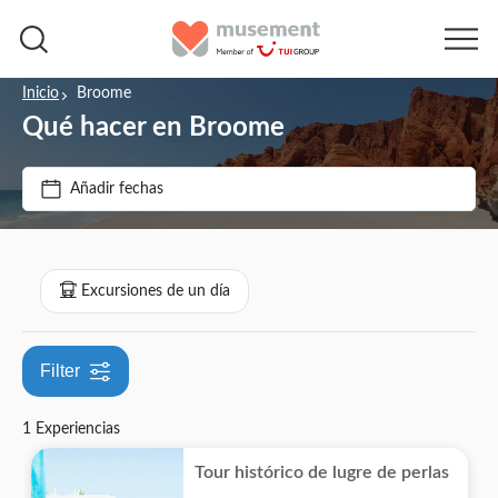
Inicio
Broome
Qué hacer en Broome
Precio (por adulto)
Añadir fechas
Tipo de entrada
€
€
Mín.
Máx.
Local touch
Categorías
Excursiones de un día
Cancelación gratuita
Excursiones de un día
Confirmación al momento
Filter
Cultura e historia
1 Experiencias
Tour histórico de lugre de perlas