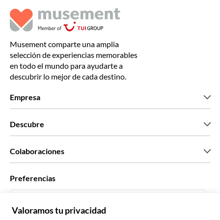
Musement comparte una amplia
selección de experiencias memorables
en todo el mundo para ayudarte a
descubrir lo mejor de cada destino.
Empresa
Quiénes somos
Descubre
Prensa
Trabaja con nosotros
Lo que dicen nuestros clientes
Colaboraciones
Green & Fair Experiences
Tours personalizados
Con quién trabajamos
Preferencias
Programas de afiliados
Agentes personales de viajes
Español
Agencias de viajes