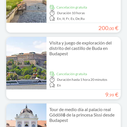
cancelación gratuita
Duración
10 horas
En,
It,
Fr,
Es,
De,
Ru
200
€
,
00
Visita y juego de exploración del
distrito del castillo de Buda en
Budapest
cancelación gratuita
Duración
hasta 1 hora 20 minutos
En
9
€
,
99
Tour de medio día al palacio real
Gödöllő de la princesa Sissi desde
Budapest