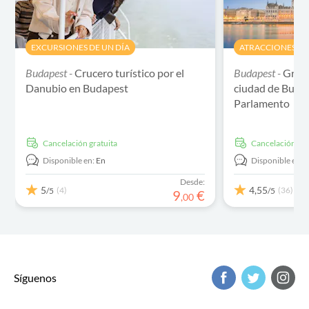
EXCURSIONES DE UN DÍA
ATRACCIONES Y V
Budapest -
Crucero turístico por el
Budapest -
Gran 
Danubio en Budapest
ciudad de Budap
Parlamento
cancelación gratuita
cancelación gra
Disponible en:
En
Disponible en:
E
Desde:
5
4,55
(4)
(36)
/5
/5
9
€
,
00
Síguenos