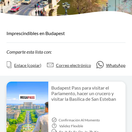
Imprescindibles en Budapest
Comparte esta lista con:
Enlace (copiar)
Correo electrónico
WhatsApp
Budapest Pass para visitar el
Parlamento, hacer un crucero y
visitar la Basílica de San Esteban
Confirmación Al Momento
Validez
Flexible
En,
It,
Fr,
Es,
De,
Ja,
Zh,
Ko