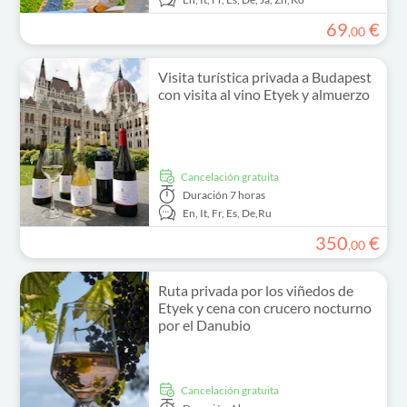
69
€
,
00
Visita turística privada a Budapest
con visita al vino Etyek y almuerzo
cancelación gratuita
Duración
7 horas
En,
It,
Fr,
Es,
De,
Ru
350
€
,
00
Ruta privada por los viñedos de
Etyek y cena con crucero nocturno
por el Danubio
cancelación gratuita