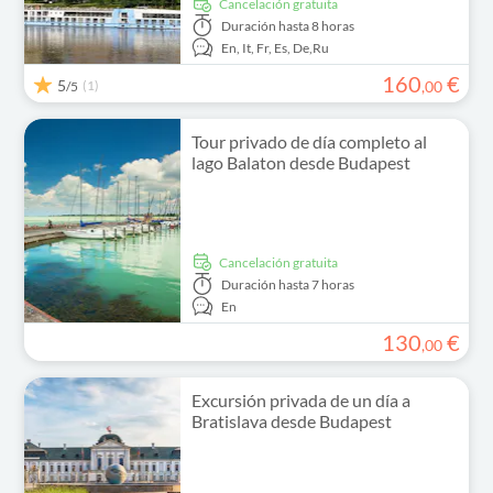
cancelación gratuita
Duración
hasta 8 horas
En,
It,
Fr,
Es,
De,
Ru
160
€
5
(1)
,
00
/5
Tour privado de día completo al
lago Balaton desde Budapest
cancelación gratuita
Duración
hasta 7 horas
En
130
€
,
00
Excursión privada de un día a
Bratislava desde Budapest