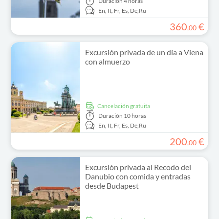
Duración
4 horas
En,
It,
Fr,
Es,
De,
Ru
360
€
,
00
Excursión privada de un día a Viena
con almuerzo
cancelación gratuita
Duración
10 horas
En,
It,
Fr,
Es,
De,
Ru
200
€
,
00
Excursión privada al Recodo del
Danubio con comida y entradas
desde Budapest