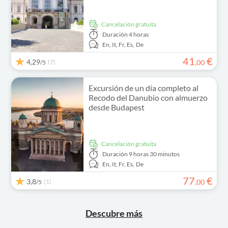
cancelación gratuita
Duración
4 horas
En,
It,
Fr,
Es,
De
41
€
4,29
(7)
,
00
/5
Excursión de un día completo al
Recodo del Danubio con almuerzo
desde Budapest
cancelación gratuita
Duración
9 horas 30 minutos
En,
It,
Fr,
Es,
De
77
€
3,8
(1)
,
00
/5
Descubre más