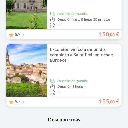
cancelación gratuita
Duración
hasta 8 horas 30 minutos
En
150
€
5
/5
,
00
(1)
Excursión vinícola de un día
completo a Saint Emilion desde
Burdeos
cancelación gratuita
Duración
8 horas
En
155
€
5
/5
,
00
(1)
Descubre más