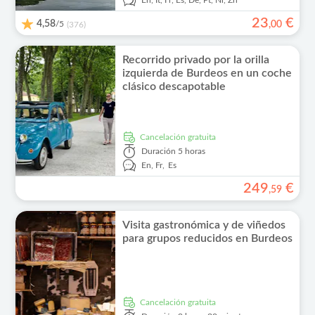
En,
It,
Fr,
Es,
De,
Pt,
Nl,
Zh
23
€
4,58
/5
,
00
(376)
Recorrido privado por la orilla
izquierda de Burdeos en un coche
clásico descapotable
cancelación gratuita
Duración
5 horas
En,
Fr,
Es
249
€
,
59
Visita gastronómica y de viñedos
para grupos reducidos en Burdeos
cancelación gratuita