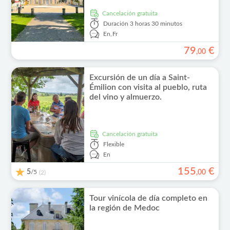
cancelación gratuita
Duración
3 horas 30 minutos
En,
Fr
79
€
,
00
Excursión de un día a Saint-
Émilion con visita al pueblo, ruta
del vino y almuerzo.
cancelación gratuita
Flexible
En
155
€
5
/5
,
00
(2)
Tour vinícola de día completo en
la región de Medoc