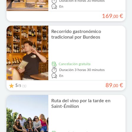
Duración
8 horas 30 minutos
En
169
€
,
00
Recorrido gastronómico
tradicional por Burdeos
cancelación gratuita
Duración
3 horas 30 minutos
En
89
€
5
/5
,
00
(1)
Ruta del vino por la tarde en
Saint-Émilion