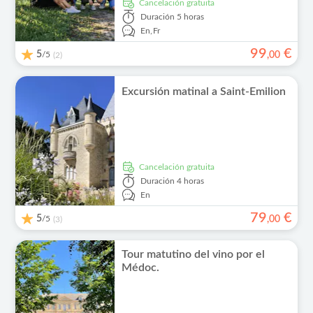
cancelación gratuita
Duración
5 horas
En,
Fr
99
€
5
/5
,
00
(2)
Excursión matinal a Saint-Emilion
cancelación gratuita
Duración
4 horas
En
79
€
5
/5
,
00
(3)
Tour matutino del vino por el
Médoc.