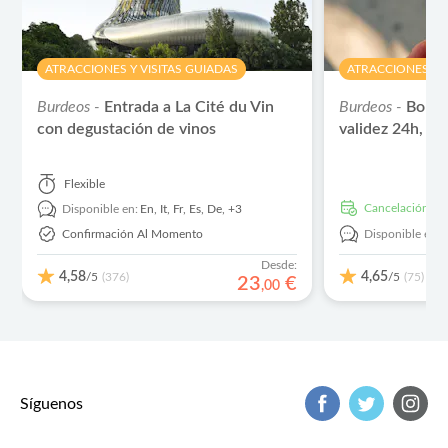
ATRACCIONES Y VISITAS GUIADAS
ATRACCIONES Y V
Burdeos -
Entrada a La Cité du Vin
Burdeos -
Borde
con degustación de vinos
validez 24h, 48
Flexible
cancelación gra
Disponible en:
En,
It,
Fr,
Es,
De,
+3
Confirmación Al Momento
Disponible en:
Desde:
4,58
4,65
/5
/5
(376)
(75)
23
€
,
00
Síguenos