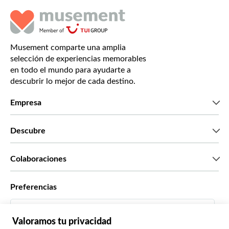
Musement comparte una amplia
selección de experiencias memorables
en todo el mundo para ayudarte a
descubrir lo mejor de cada destino.
Empresa
Quiénes somos
Descubre
Prensa
Trabaja con nosotros
Lo que dicen nuestros clientes
Colaboraciones
Green & Fair Experiences
Tours personalizados
Con quién trabajamos
Preferencias
Programas de afiliados
Agentes personales de viajes
Español
Agencias de viajes