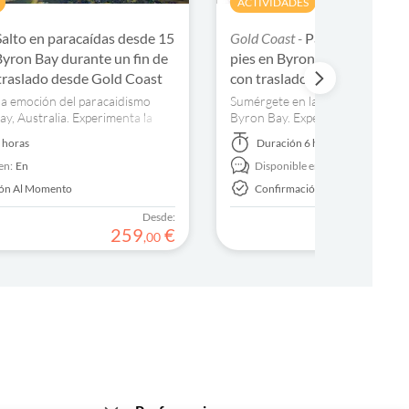
ACTIVIDADES
Salto en paracaídas desde 15
Gold Coast -
Paracaidismo de
Byron Bay durante un fin de
pies en Byron Bay en un día 
traslado desde Gold Coast
con traslado desde Gold Coa
la emoción del paracaidismo
Sumérgete en la emoción del par
y, Australia. Experimenta la
Byron Bay. Experimenta la adren
as impresionantes vistas desde
alcanzar una velocidad de hasta
 horas
Duración
6 horas
kilómetros por hora desde 15.00
en:
En
Disponible en:
En
ión Al Momento
Confirmación Al Momento
Desde:
259
€
,
00