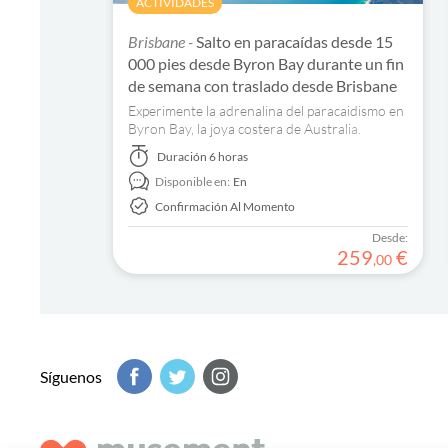
ACTIVIDADES
Brisbane -
Salto en paracaídas desde 15
000 pies desde Byron Bay durante un fin
de semana con traslado desde Brisbane
Experimente la adrenalina del paracaidismo en
Byron Bay, la joya costera de Australia.
Reserve su emocionante aventura ahora.
Duración
6 horas
Disponible en:
En
Confirmación Al Momento
Desde:
259
€
,
00
Síguenos