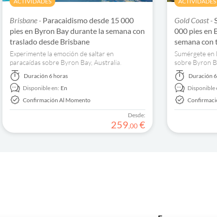
ACTIVIDADES
ACTIVIDADES
Brisbane -
Paracaidismo desde 15 000
Gold Coast -
pies en Byron Bay durante la semana con
000 pies en 
traslado desde Brisbane
semana con 
Experimente la emoción de saltar en
Sumérgete en 
paracaídas sobre Byron Bay, Australia.
sobre Byron Ba
Disfrute de la adrenalina y de las vistas
adrenalina y l
Duración
6 horas
Duración
6
incomparables. Reserve ahora.
arriba.
Disponible en:
En
Disponible 
Confirmación Al Momento
Confirmac
Desde:
259
€
,
00