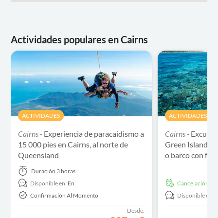
Actividades populares en Cairns
ACTIVIDADES
ACTIVIDADES
Cairns -
Experiencia de paracaidismo a
Cairns -
Excursi
15 000 pies en Cairns, al norte de
Green Island co
Queensland
o barco con fond
Duración
3 horas
Disponible en:
En
cancelación gra
Confirmación Al Momento
Disponible en:
Desde: