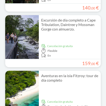
140
€
,
00
Excursión de día completo a Cape
Tribulation, Daintree y Mossman
Gorge con almuerzo.
cancelación gratuita
Flexible
En
159
€
,
00
Aventuras en la isla Fitzroy: tour de
día completo
cancelación gratuita