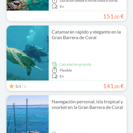
Duración
desde 6 horas hasta 8 horas
En
151
€
,
00
Catamarán rápido y elegante en la
Gran Barrera de Coral
cancelación gratuita
Flexible
En
141
€
5
(1)
,
00
/5
Navegación personal, isla tropical y
snorkel en la Gran Barrera de Coral