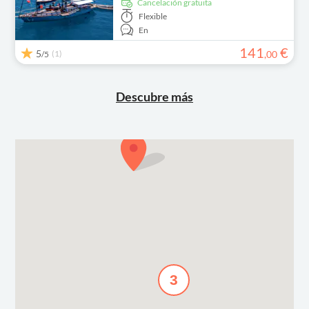
cancelación gratuita
Flexible
En
141
€
5
(1)
,
00
/5
Descubre más
3