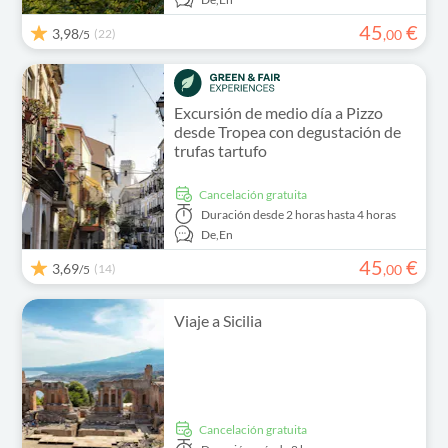
45
€
3,98
(22)
,
00
/5
Excursión de medio día a Pizzo
desde Tropea con degustación de
trufas tartufo
cancelación gratuita
Duración
desde 2 horas hasta 4 horas
De,
En
45
€
3,69
(14)
,
00
/5
Viaje a Sicilia
cancelación gratuita