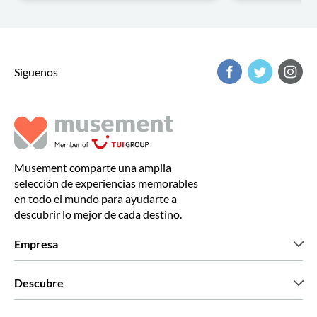
Síguenos
Musement comparte una amplia
selección de experiencias memorables
en todo el mundo para ayudarte a
descubrir lo mejor de cada destino.
Empresa
Quiénes somos
Descubre
Prensa
Trabaja con nosotros
Lo que dicen nuestros clientes