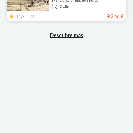
Duración
más de 8 horas
De,
En
92
€
4,1
(112)
,
00
/5
Descubre más