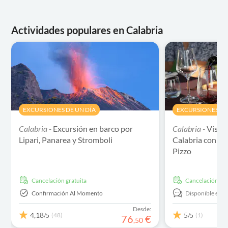
Actividades populares en Calabria
EXCURSIONES DE UN DÍA
EXCURSIONES DE
Calabria -
Excursión en barco por
Calabria -
Visita
Lipari, Panarea y Stromboli
Calabria con ca
Pizzo
cancelación gratuita
cancelación gra
Confirmación Al Momento
Disponible en:
Desde:
4,18
5
(48)
(1)
/5
/5
76
€
,
50