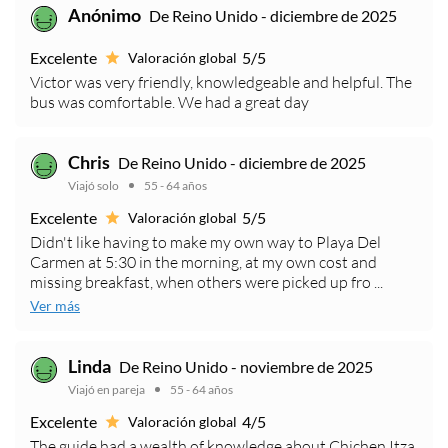
Anónimo
De Reino Unido - diciembre de 2025
Excelente
5/5
Valoración global
Victor was very friendly, knowledgeable and helpful. The
bus was comfortable. We had a great day
Chris
De Reino Unido - diciembre de 2025
Viajó solo
55 - 64 años
Excelente
5/5
Valoración global
Didn't like having to make my own way to Playa Del
Carmen at 5:30 in the morning, at my own cost and
missing breakfast, when others were picked up fro ...
Ver más
Linda
De Reino Unido - noviembre de 2025
Viajó en pareja
55 - 64 años
Excelente
4/5
Valoración global
The guide had a wealth of knowledge about Chichen Itza.