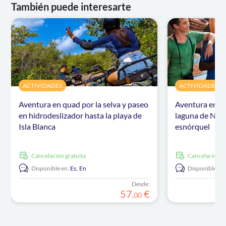
También puede interesarte
ACTIVIDADES
ACTIVIDADES
Aventura en quad por la selva y paseo
Aventura en la
en hidrodeslizador hasta la playa de
laguna de Nic
Isla Blanca
esnórquel
cancelación gratuita
cancelación g
Disponible en:
Es,
En
Disponible en:
Desde:
57
€
,
00