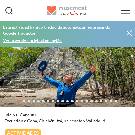
Esta actividad ha sido traducida automáticamente usando
Google Traductor.
Ver la versión original en inglés.
Inicio
Cancún
Excursión a Coba, Chichén Itzá, un cenote y Valladolid
ACTIVIDADES