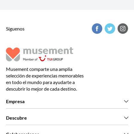
Síguenos
Musement comparte una amplia
selección de experiencias memorables
en todo el mundo para ayudarte a
descubrir lo mejor de cada destino.
Empresa
Quiénes somos
Descubre
Prensa
Trabaja con nosotros
Lo que dicen nuestros clientes