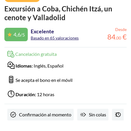
Excursión a Coba, Chichén Itzá, un
cenote y Valladolid
Desde
Excelente
4,6
/5
84
€
Basado en 65 valoraciones
,
00
Cancelación gratuita
Idiomas:
Inglés, Español
Se acepta el bono en el móvil
Duración:
12 horas
Confirmación al momento
Sin colas
AC