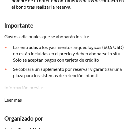
nombre de tu hotel. Encontrarás los datos de contacto en
el bono tras realizar la reserva.
Importante
Gastos adicionales que se abonarán in situ:
Las entradas a los yacimientos arqueológicos (60,5 USD)
no están incluidas en el precio y deben abonarse in situ.
Solo se aceptan pagos con tarjeta de crédito
Se cobrará un suplemento por reservar y garantizar una
plaza para los sistemas de retención infantil
Información previa:
Esta excursión está disponible desde Cancún, Tulum,
Leer más
Playa del Carmen o la Riviera Maya
A los visitantes que salgan desde la Riviera Maya se les
Organizado por
recogerá en su hotel