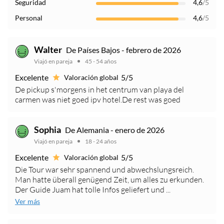
Seguridad
4,6
/5
Personal
4,6
/5
Walter
De Países Bajos - febrero de 2026
Viajó en pareja
45 - 54 años
Excelente
5/5
Valoración global
De pickup s'morgens in het centrum van playa del
carmen was niet goed ipv hotel.De rest was goed
Sophia
De Alemania - enero de 2026
Viajó en pareja
18 - 24 años
Excelente
5/5
Valoración global
Die Tour war sehr spannend und abwechslungsreich.
Man hatte überall genügend Zeit, um alles zu erkunden.
Der Guide Juam hat tolle Infos geliefert und ...
Ver más