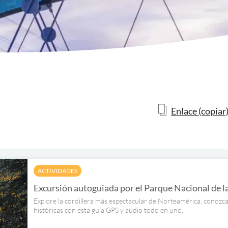
Enlace (copiar
ACTIVIDADES
Excursión autoguiada por el Parque Nacional de 
Explore la cordillera más espectacular de Norteamérica, conozc
históricas con esta guía GPS y audio todo en uno.