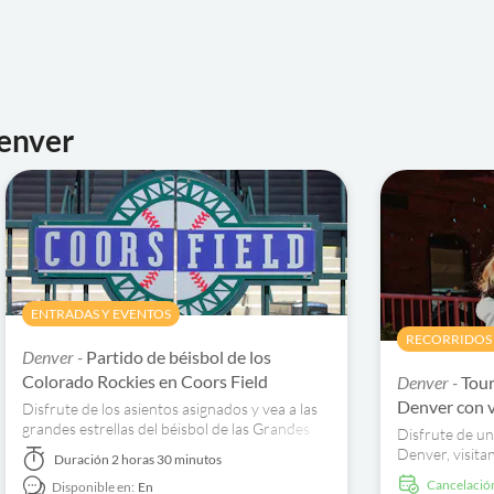
Denver
ENTRADAS Y EVENTOS
RECORRIDOS 
Denver -
Partido de béisbol de los
Colorado Rockies en Coors Field
Denver -
Tour
Denver con v
Disfrute de los asientos asignados y vea a las
grandes estrellas del béisbol de las Grandes
Disfrute de un
Ligas ofrecer una acción inolvidable en directo
Denver, visita
Duración
2 horas 30 minutos
sobre el montículo.
Civic Center P
cancelació
Disponible en:
En