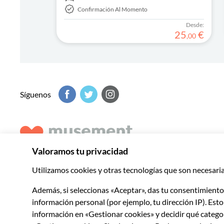
Confirmación Al Momento
Desde:
25
€
,
00
Síguenos
Musement comparte una amplia selección de experiencias 
a descubrir lo mejor de cada destino.