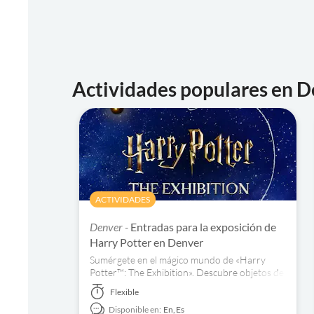
Actividades populares en 
ACTIVIDADES
Denver -
Entradas para la exposición de
Harry Potter en Denver
Sumérgete en el mágico mundo de «Harry
Potter™: The Exhibition». Descubre objetos de
atrezo y trajes originales, y participa en
Flexible
actividades interactivas. ¡Reserva ya!
Disponible en:
En,
Es