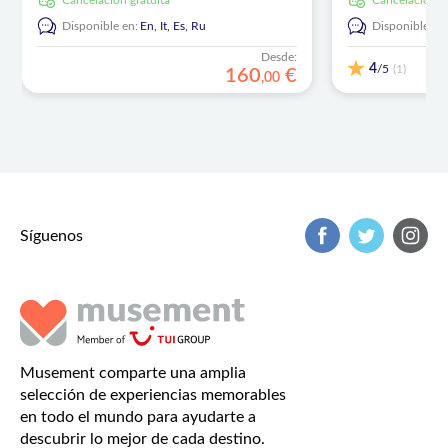
cancelación gratuita
cancelación g
Disponible en:
En,
It,
Es,
Ru
Disponible en
Desde:
4
/5
(1)
160
€
,
00
Síguenos
Musement comparte una amplia
selección de experiencias memorables
en todo el mundo para ayudarte a
descubrir lo mejor de cada destino.