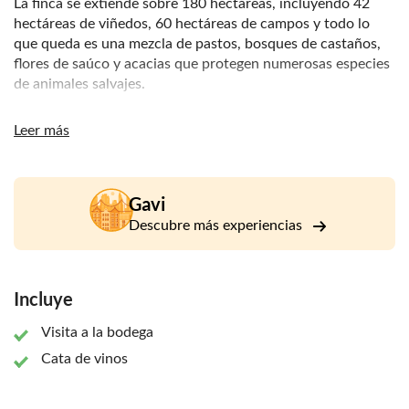
La finca se extiende sobre 180 hectáreas, incluyendo 42
hectáreas de viñedos, 60 hectáreas de campos y todo lo
que queda es una mezcla de pastos, bosques de castaños,
flores de saúco y acacias que protegen numerosas especies
de animales salvajes.
La Raia produce tres tipos de Gavi DOCG multipremiados:
Leer más
Gavi, Gavi Riserva Vigna della Madonnina y Gavi Pisé, y dos
tipos de Piemonte DOC Barbera. La bodega ha sido
pensada y construida con una antigua técnica constructiva
respetuosa con el medio ambiente. Esta técnica armoniza
Gavi
con las suaves colinas piamontesas que rodean La Raia.
Descubre más experiencias
Fuera de la bodega, una nueva experiencia espera al
visitante. Esto es posible gracias a la Fondazione La Raia-
arte cultura territorio que, a través de un proyecto titulado
Incluye
Nel Paesaggio (dentro del paisaje), ha encargado tres obras
al artista Remo Salvadori. Las obras se inspiran en la
Visita a la bodega
arquitectura de La Raia, su entorno y su singular paisaje en
Cata de vinos
el que se alternan viñedos, pastos y bosques a lo largo de
suaves lomas. Así, las piezas Continuo infinito presente, el