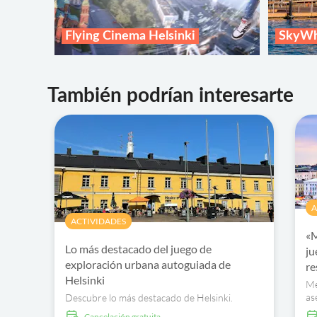
Flying Cinema Helsinki
SkyWh
También podrían interesarte
A
ACTIVIDADES
«M
Lo más destacado del juego de
ju
exploración urbana autoguiada de
re
Helsinki
Mé
as
Descubre lo más destacado de Helsinki.
re
cancelación gratuita