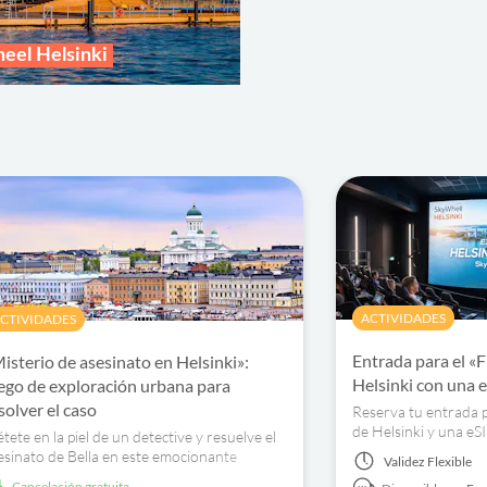
eel Helsinki
ACTIVIDADES
CTIVIDADES
Entrada para el «
isterio de asesinato en Helsinki»:
Helsinki con una 
ego de exploración urbana para
solver el caso
Reserva tu entrada p
de Helsinki y una eS
tete en la piel de un detective y resuelve el
conectado durante to
esinato de Bella en este emocionante
Validez
Flexible
corrido fantasmal. ¡Recoge pistas, interroga
cancelación gratuita