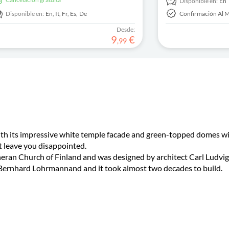
Disponible en:
En
los sospechosos y descubre al asesino!
Disponible en:
En,
It,
Fr,
Es,
De
Confirmación Al
Desde:
9
€
,
99
with its impressive white temple facade and green-topped domes w
ot leave you disappointed.
theran Church of Finland and was designed by architect Carl Ludvi
 Bernhard Lohrmannand and it took almost two decades to build.