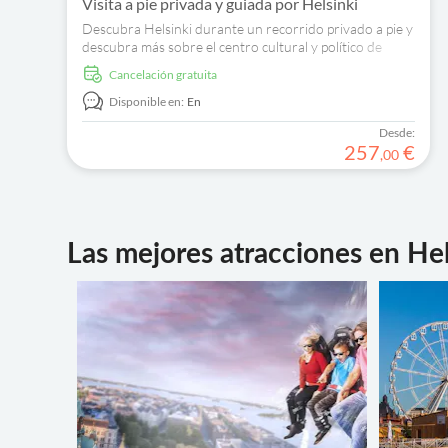
Visita a pie privada y guiada por Helsinki
Descubra Helsinki durante un recorrido privado a pie y
descubra más sobre el centro cultural y político de
Finlandia.
cancelación gratuita
Disponible en:
En
Desde:
257
€
,
00
Las mejores atracciones en Hel