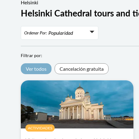
Helsinki
Helsinki Cathedral tours and t
Popularidad
Ordenar Por:
Popularidad
Valoración
Filtrar por:
Precio más bajo
Ver todos
Cancelación gratuita
Precio más alto
ACTIVIDADES