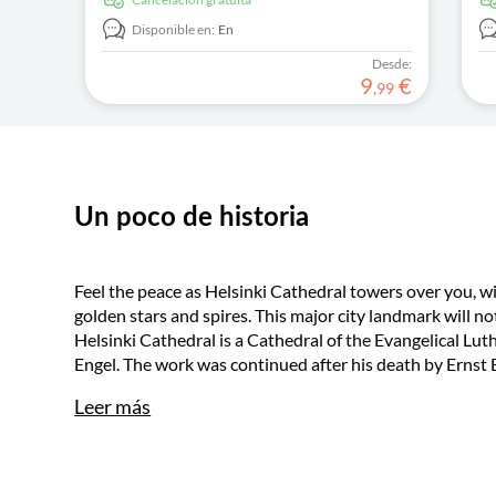
a 
Disponible en:
En
Desde:
9
€
,
99
Un poco de historia
Feel the peace as Helsinki Cathedral towers over you, 
golden stars and spires. This major city landmark will n
Helsinki Cathedral is a Cathedral of the Evangelical Lu
Engel. The work was continued after his death by Ernst
Leer más