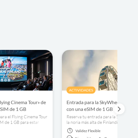
ACTIVIDADES
Flying Cinema Tour» de
Entrada para la SkyWheel de Hels
eSIM de 1 GB
con una eSIM de 1 GB
ara el Flying Cinema Tour
Reserva tu entrada para la SkyWheel H
IM de 1 GB para estar
la noria más alta de Finlandia, y mante
da tu visita.
conectado durante tu estancia con un
Validez
Flexible
de 1 GB.