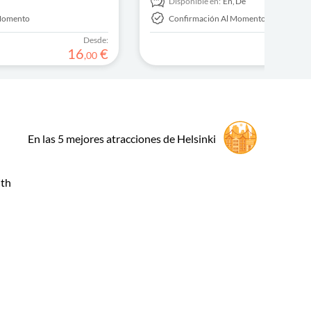
Disponible en:
En,
De
 Momento
Confirmación Al Momento
Desde:
16
€
,
00
En las 5 mejores atracciones de Helsinki
ith
g