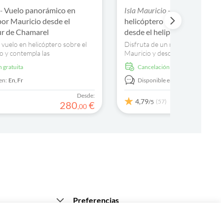
 -
Vuelo panorámico en
Isla Mauricio -
Vuelo panorám
por Mauricio desde el
helicóptero de 45 minutos e
ur de Chamarel
desde el helipuerto del nort
 vuelo en helicóptero sobre el
Disfruta de un recorrido en heli
o y contempla las
Mauricio y descubre algunos de 
 vistas de este espléndido
más emblemáticos: Le Morne Bra
n gratuita
cancelación gratuita
ndo.
cascada submarina y muchos má
en:
En,
Fr
Disponible en:
En,
Fr
Desde:
4,79
(57)
/5
280
€
,
00
Preferencias