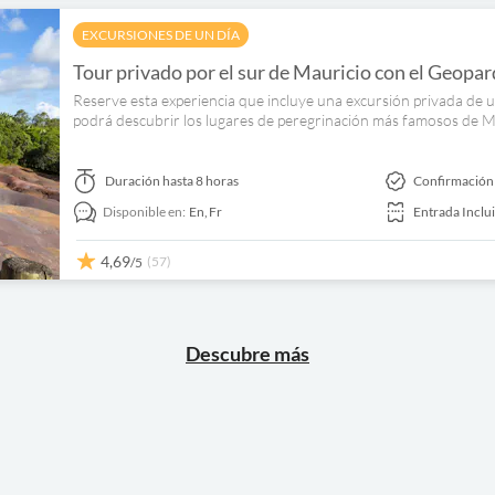
EXCURSIONES DE UN DÍA
Tour privado por el sur de Mauricio con el Geopa
Reserve esta experiencia que incluye una excursión privada de u
podrá descubrir los lugares de peregrinación más famosos de M
Duración
hasta 8 horas
Confirmación
Disponible en:
En,
Fr
Entrada Inclu
4,69
(57)
/5
Descubre más