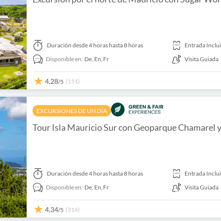
Duración
desde 4 horas hasta 8 horas
Entrada Inclu
Disponible en:
De,
En,
Fr
Visita Guiada
4,28
(151)
/5
EXCURSIONES DE UN DÍA
Tour Isla Mauricio Sur con Geoparque Chamarel 
Duración
desde 4 horas hasta 8 horas
Entrada Inclu
Disponible en:
De,
En,
Fr
Visita Guiada
4,34
(314)
/5