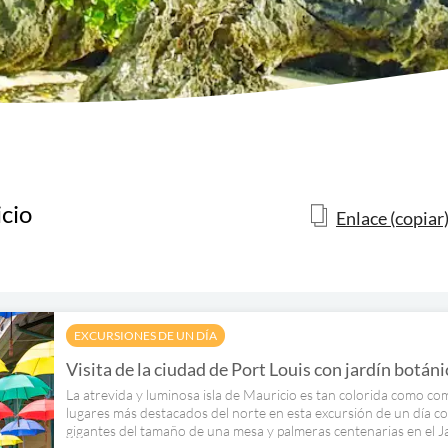
icio
Enlace (copiar
EXCURSIONES DE UN DÍA
Visita de la ciudad de Port Louis con jardín botán
La atrevida y luminosa isla de Mauricio es tan colorida como comp
lugares más destacados del norte en esta excursión de un día c
gigantes del tamaño de una mesa y palmeras centenarias en el