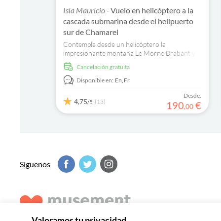
Isla Mauricio -
Vuelo en helicóptero a la
cascada submarina desde el helipuerto
sur de Chamarel
Contempla desde un helicóptero la
impresionante montaña Le Morne Brabant y
el fenómeno único de la cascada submarina.
cancelación gratuita
Disponible en:
En,
Fr
Desde:
4,75
(13)
/5
190
€
,
00
Síguenos