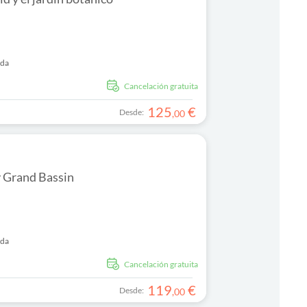
ida
cancelación gratuita
125
€
Desde:
,
00
y Grand Bassin
ida
cancelación gratuita
119
€
Desde:
,
00