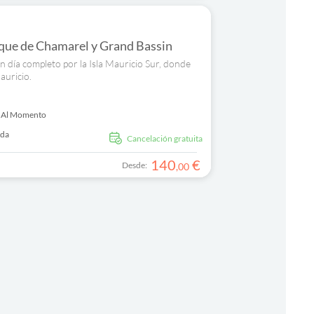
rque de Chamarel y Grand Bassin
n día completo por la Isla Mauricio Sur, donde
auricio.
 Al Momento
ida
cancelación gratuita
140
€
Desde:
,
00