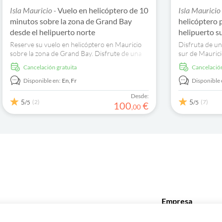
Isla Mauricio -
Vuelo en helicóptero de 10
Isla Mauricio
minutos sobre la zona de Grand Bay
helicóptero 
desde el helipuerto norte
helipuerto s
Reserve su vuelo en helicóptero en Mauricio
Disfruta de un
sobre la zona de Grand Bay. Disfrute de una
sur de Maurici
inolvidable vista de pájaro de la isla.
impresionantes
cancelación gratuita
cancelació
rincón del mu
Disponible en:
En,
Fr
Disponible 
Desde:
5
5
(2)
(7)
/5
/5
100
€
,
00
Empresa