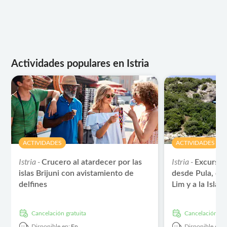
Actividades populares en Istria
ACTIVIDADES
ACTIVIDADES
Istria -
Istria -
Crucero al atardecer por las
Excursió
islas Brijuni con avistamiento de
desde Pula, con 
delfines
Lim y a la Isla R
cancelación gratuita
cancelación gra
Disponible en:
En
Disponible en: