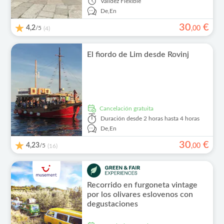
Validez
Flexible
De,
En
30
€
4,2
/5
,
00
(4)
El fiordo de Lim desde Rovinj
cancelación gratuita
Duración
desde 2 horas hasta 4 horas
De,
En
30
€
4,23
/5
,
00
(16)
Recorrido en furgoneta vintage
por los olivares eslovenos con
degustaciones