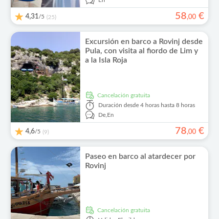
En
58
€
4,31
/5
,
00
(25)
Excursión en barco a Rovinj desde
Pula, con visita al fiordo de Lim y
a la Isla Roja
cancelación gratuita
Duración
desde 4 horas hasta 8 horas
De,
En
78
€
4,6
/5
,
00
(9)
Paseo en barco al atardecer por
Rovinj
cancelación gratuita