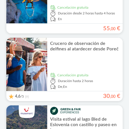
cancelación gratuita
Duración
desde 2 horas hasta 4 horas
En
55
€
,
00
Crucero de observación de
delfines al atardecer desde Poreč
cancelación gratuita
Duración
hasta 2 horas
De,
En
30
€
4,6
/5
,
00
(9)
Visita estival al lago Bled de
Eslovenia con castillo y paseo en