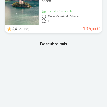
barco
cancelación gratuita
Duración
más de 8 horas
En
135
€
4,61
/5
,
00
(135)
Descubre más