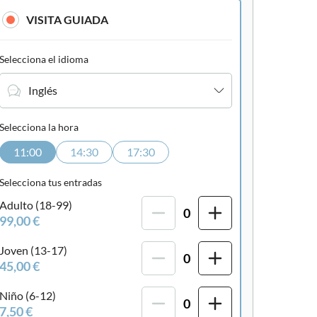
trónico
VISITA GUIADA
Selecciona el idioma
Inglés
Selecciona la hora
11:00
14:30
17:30
Selecciona tus entradas
Adulto (18-99)
0
99,00 €
Joven (13-17)
0
45,00 €
Niño (6-12)
0
7,50 €