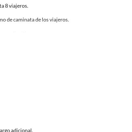
a 8 viajeros.
itmo de caminata de los viajeros.
ones climáticas.
useos y monumentos.
argo adicional.