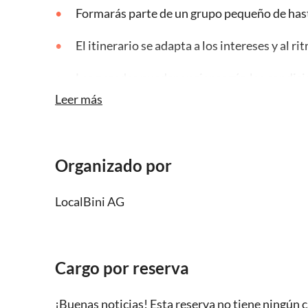
Formarás parte de un grupo pequeño de hast
El itinerario se adapta a los intereses y al r
Las paradas pueden variar según las condici
Leer más
Se excluyen las entradas a transportes, m
Organizado por
LocalBini AG
Cargo por reserva
¡Buenas noticias! Esta reserva no tiene ningún c