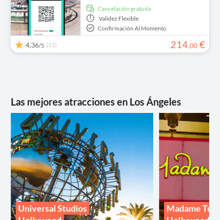
cancelación gratuita
Validez
Flexible
Confirmación Al Momento
214
€
4,36
(11)
,
00
/5
Las mejores atracciones en Los Ángeles
Universal Studios
Madame Tuss