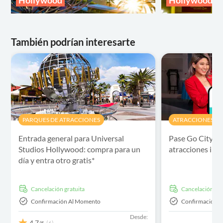
Hollywood
Hollywood
También podrían interesarte
PARQUES DE ATRACCIONES
ATRACCIONES Y V
Entrada general para Universal
Pase Go City Lo
Studios Hollywood: compra para un
atracciones imp
día y entra otro gratis*
cancelación gratuita
cancelación gra
Confirmación Al Momento
Confirmación 
Desde:
4,7
(6)