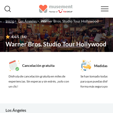
Inicio
Los Ángeles
Warner Bros. Studio Tour Hollywood
4,4
/5
(16)
Warner Bros. Studio Tour Hollywood
Cancelación gratuita
Medidas de 
Disfruta de cancelación gratuita en miles de
Se han tomado todas las
experiencias.
Sin esperas y sin estrés, ¡solo con
para que puedas disfrutar
un clic!
forma más segura posibl
Los Ángeles