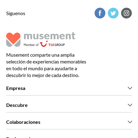
Síguenos
Musement comparte una amplia
selección de experiencias memorables
en todo el mundo para ayudarte a
descubrir lo mejor de cada destino.
Empresa
Quiénes somos
Descubre
Prensa
Trabaja con nosotros
Lo que dicen nuestros clientes
Colaboraciones
Green & Fair Experiences
Tours personalizados
Con quién trabajamos