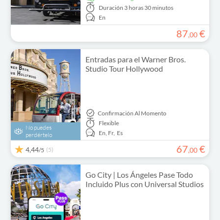
Duración
3 horas 30 minutos
En
87
€
,
00
Entradas para el Warner Bros.
Studio Tour Hollywood
Confirmación Al Momento
Flexible
No puedes
En,
Fr,
Es
perdértelo
67
€
4,44
(5)
,
00
/5
Go City | Los Ángeles Pase Todo
Incluido Plus con Universal Studios