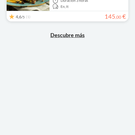
Duración
3 horas
En,
It
145
€
4,6
(1)
,
00
/5
Descubre más