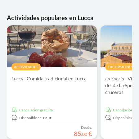
Actividades populares en Lucca
ACTIVIDADES
EXCURSIONES DE
Lucca -
Comida tradicional en Lucca
La Spezia -
Visit
desde La Spezia
cruceros
cancelación gratuita
cancelación gra
Disponible en:
En,
It
Disponible en:
E
Desde:
85
€
,
00