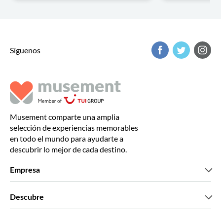
Síguenos
Musement comparte una amplia
selección de experiencias memorables
en todo el mundo para ayudarte a
descubrir lo mejor de cada destino.
Empresa
Quiénes somos
Descubre
Prensa
Trabaja con nosotros
Lo que dicen nuestros clientes