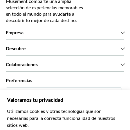
Musement comparte una amplia
selección de experiencias memorables
en todo el mundo para ayudarte a
descubrir lo mejor de cada destino.
Empresa
Quiénes somos
Descubre
Prensa
Trabaja con nosotros
Lo que dicen nuestros clientes
Colaboraciones
Green & Fair Experiences
Tours personalizados
Con quién trabajamos
Preferencias
Programas de afiliados
Agentes personales de viajes
Español
Agencias de viajes
Conviértete en proveedor
Italiano
Become a Distribution Partner
€ Euro
Français
Español