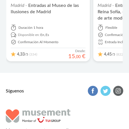
Madrid -
Entradas al Museo de las
Madrid -
Entrad
Ilusiones de Madrid
Reina Sofía, e
de arte moder
Duración
1 hora
Flexible
Disponible en:
En,
Es
Confirmación 
Confirmación Al Momento
Entrada Incluid
Desde:
4,33
4,45
/5
/5
(334)
(822)
15
€
,
00
Síguenos